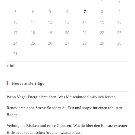
1
2
3
4
5
6
7
8
9
10
11
12
13
14
15
16
17
18
19
20
21
22
23
24
25
26
27
28
29
30
31
« Juli
Neueste Beiträge
Wenn Vögel Energie brauchen: Was Meisenknödel wirklich leisten
Renovieren ohne Stress: So sparst du Zeit und sorgst für einen robusten
Boden
Verborgene Risiken und echte Chancen: Was du über den Einsatz externer
Hilfe bei akademischen Arbeiten wissen musst