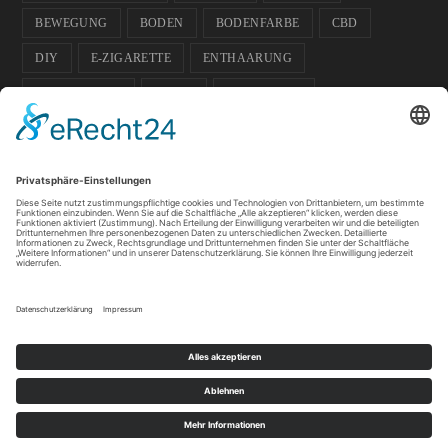
BEWEGUNG
BODEN
BODENFARBE
CBD
DIY
E-ZIGARETTE
ENTHAARUNG
ENTPANNUNG
FARBE
FUSSBODEN
FUSSBODENFARBE
GADGETS
GARTEN
GESCHENK-IDEE
GESUNDHEIT
GLÄSER
HAUSTIERE
HOCHZEIT
ISOKINETIK
KOSMETIK
LICHT
PFLANZEN
SOMMER
SPORT
SPORTLER
TIPPS
WACHS
WELLNESS
Datenschutz
Impressum
Copyright 2020 - All Rights Reserved