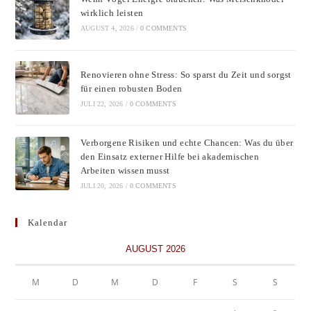
sear
wirklich leisten
pane
AUGUST 4, 2026
/
0 COMMENTS
Renovieren ohne Stress: So sparst du Zeit und sorgst
für einen robusten Boden
JULI 22, 2026
/
0 COMMENTS
Verborgene Risiken und echte Chancen: Was du über
den Einsatz externer Hilfe bei akademischen
Arbeiten wissen musst
JULI 20, 2026
/
0 COMMENTS
Kalendar
AUGUST 2026
M
D
M
D
F
S
S