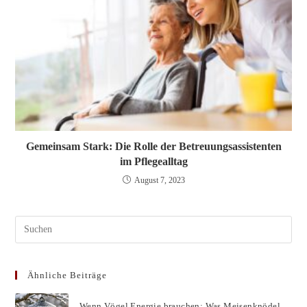
Gemeinsam Stark: Die Rolle der Betreuungsassistenten
im Pflegealltag
August 7, 2023
Pres
Esc
to
Ähnliche Beiträge
clos
the
Wenn Vögel Energie brauchen: Was Meisenknödel