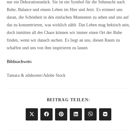
nur ein Dekorationsstück. Sie ist ein Symbol für die Sehnsucht nach
Ruhe, Balance und einem Leben im Hier und Jetzt. Es erinnert uns
daran, die Schönheit in den einfachen Momenten zu sehen und uns auf
das zu konzentrieren, was wirklich zählt. Das Leben mag hektisch sein,
doch inmitten all des Chaos können wir immer einen Ort der Ruhe
finden, wenn wir danach suchen. Es liegt an uns, diesen Raum zu
schaffen und uns von ihm inspirieren zu lassen.
Bildnachweis:
Tamara & zdshooter/Adobe Stock
DIESEN
BEITRAG TEILEN:
INHALT
TEILEN
Öffnet
Öffnet
Öffnet
Öffnet
Öffnet
Öffnet
in
in
in
in
in
in
einem
einem
einem
einem
einem
einem
neuen
neuen
neuen
neuen
neuen
neuen
Fenster
Fenster
Fenster
Fenster
Fenster
Fenster