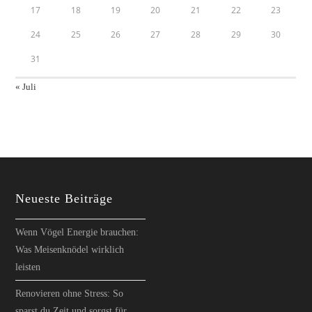
17
18
19
20
21
22
23
24
25
26
27
28
29
30
31
« Juli
Neueste Beiträge
Wenn Vögel Energie brauchen:
Was Meisenknödel wirklich
leisten
Renovieren ohne Stress: So
sparst du Zeit und sorgst für