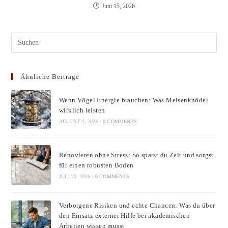
Juni 15, 2026
Pres
Esc
to
Ähnliche Beiträge
clos
the
Wenn Vögel Energie brauchen: Was Meisenknödel
sear
wirklich leisten
pane
AUGUST 4, 2026
/
0 COMMENTS
Renovieren ohne Stress: So sparst du Zeit und sorgst
für einen robusten Boden
JULI 22, 2026
/
0 COMMENTS
Verborgene Risiken und echte Chancen: Was du über
den Einsatz externer Hilfe bei akademischen
Arbeiten wissen musst