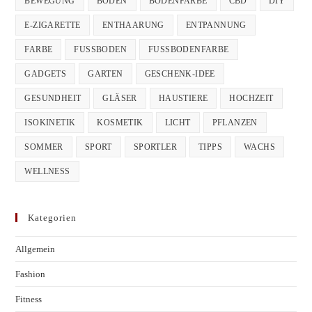
BEWEGUNG
BODEN
BODENFARBE
CBD
DIY
E-ZIGARETTE
ENTHAARUNG
ENTPANNUNG
FARBE
FUSSBODEN
FUSSBODENFARBE
GADGETS
GARTEN
GESCHENK-IDEE
GESUNDHEIT
GLÄSER
HAUSTIERE
HOCHZEIT
ISOKINETIK
KOSMETIK
LICHT
PFLANZEN
SOMMER
SPORT
SPORTLER
TIPPS
WACHS
WELLNESS
Kategorien
Allgemein
Fashion
Fitness