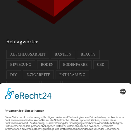
Schlagwörter
ABSCHLUSSARBEIT
BASTELN
BEAUTY
BEWEGUNG
BODEN
BODENFARBE
CBD
DIY
E-ZIGARETTE
ENTHAARUNG
ENTPANNUNG
FARBE
FUSSBODEN
FUSSBODENFARBE
GADGETS
GARTEN
GESCHENK-IDEE
GESUNDHEIT
GLÄSER
HAUSTIERE
HOCHZEIT
ISOKINETIK
KOSMETIK
LICHT
PFLANZEN
SOMMER