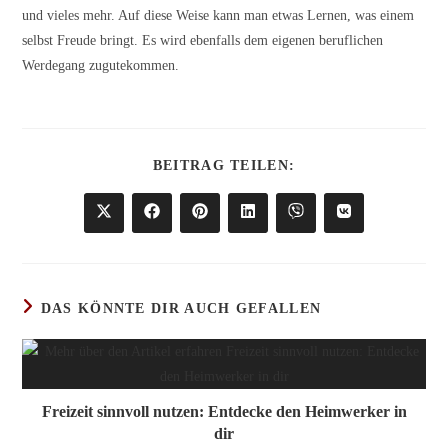
und vieles mehr. Auf diese Weise kann man etwas Lernen, was einem
selbst Freude bringt. Es wird ebenfalls dem eigenen beruflichen
Werdegang zugutekommen.
DIESEN
BEITRAG TEILEN:
INHALT
TEILEN
Öffnet
Öffnet
Öffnet
Öffnet
Öffnet
Öffnet
in
in
in
in
in
in
einem
einem
einem
einem
einem
einem
neuen
neuen
neuen
neuen
neuen
neuen
Fenster
Fenster
Fenster
Fenster
Fenster
Fenster
DAS KÖNNTE DIR AUCH GEFALLEN
Freizeit sinnvoll nutzen: Entdecke den Heimwerker in
dir