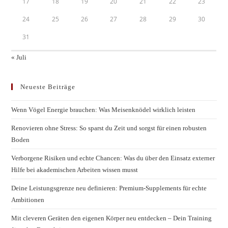
17
18
19
20
21
22
23
24
25
26
27
28
29
30
31
« Juli
Neueste Beiträge
Wenn Vögel Energie brauchen: Was Meisenknödel wirklich leisten
Renovieren ohne Stress: So sparst du Zeit und sorgst für einen robusten
Boden
Verborgene Risiken und echte Chancen: Was du über den Einsatz externer
Hilfe bei akademischen Arbeiten wissen musst
Deine Leistungsgrenze neu definieren: Premium-Supplements für echte
Ambitionen
Mit cleveren Geräten den eigenen Körper neu entdecken – Dein Training