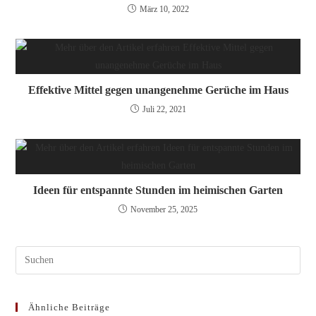
März 10, 2022
Effektive Mittel gegen unangenehme Gerüche im Haus
Juli 22, 2021
Ideen für entspannte Stunden im heimischen Garten
November 25, 2025
Pres
Esc
to
Ähnliche Beiträge
clos