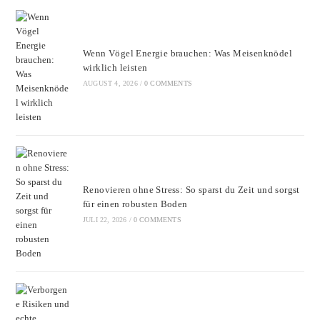
the
sear
pane
Wenn Vögel Energie brauchen: Was Meisenknödel
wirklich leisten
AUGUST 4, 2026
/
0 COMMENTS
Renovieren ohne Stress: So sparst du Zeit und sorgst
für einen robusten Boden
JULI 22, 2026
/
0 COMMENTS