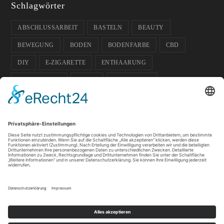
Schlagwörter
ABSCHLUSSARBEIT
BASTELN
BEAUTY
BEWEGUNG
BODEN
BODENFARBE
CBD
DIY
E-ZIGARETTE
ENTHAARUNG
ENTPANNUNG
FARBE
FUSSBODEN
FUSSBODENFARBE
GADGETS
GARTEN
GESCHENK-IDEE
GESUNDHEIT
GLÄSER
HAUSTIERE
HOCHZEIT
ISOKINETIK
KOSMETIK
LICHT
PFLANZEN
SOMMER
SPORT
SPORTLER
TIPPS
WACHS
WELLNESS