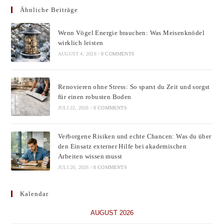
Ähnliche Beiträge
clos
the
Wenn Vögel Energie brauchen: Was Meisenknödel
sear
wirklich leisten
pane
AUGUST 4, 2026
/
0 COMMENTS
Renovieren ohne Stress: So sparst du Zeit und sorgst
für einen robusten Boden
JULI 22, 2026
/
0 COMMENTS
Verborgene Risiken und echte Chancen: Was du über
den Einsatz externer Hilfe bei akademischen
Arbeiten wissen musst
JULI 20, 2026
/
0 COMMENTS
Kalendar
AUGUST 2026