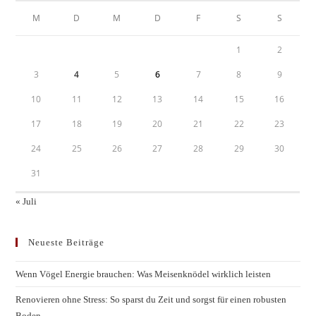
M
D
M
D
F
S
S
1
2
3
4
5
6
7
8
9
10
11
12
13
14
15
16
17
18
19
20
21
22
23
24
25
26
27
28
29
30
31
« Juli
Neueste Beiträge
Wenn Vögel Energie brauchen: Was Meisenknödel wirklich leisten
Renovieren ohne Stress: So sparst du Zeit und sorgst für einen robusten
Boden