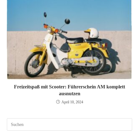
Freizeitspaß mit Scooter: Führerschein AM komplett
ausnutzen
April 10, 2024
Pres
Esc
to