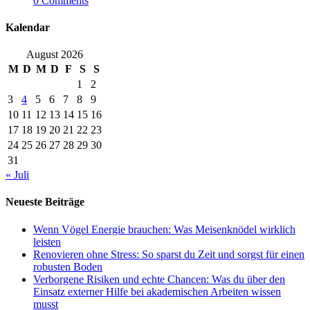
0 Comments
Kalendar
August 2026
M
D
M
D
F
S
S
1
2
3
4
5
6
7
8
9
10
11
12
13
14
15
16
17
18
19
20
21
22
23
24
25
26
27
28
29
30
31
« Juli
Neueste Beiträge
Wenn Vögel Energie brauchen: Was Meisenknödel wirklich
leisten
Renovieren ohne Stress: So sparst du Zeit und sorgst für einen
robusten Boden
Verborgene Risiken und echte Chancen: Was du über den
Einsatz externer Hilfe bei akademischen Arbeiten wissen
musst