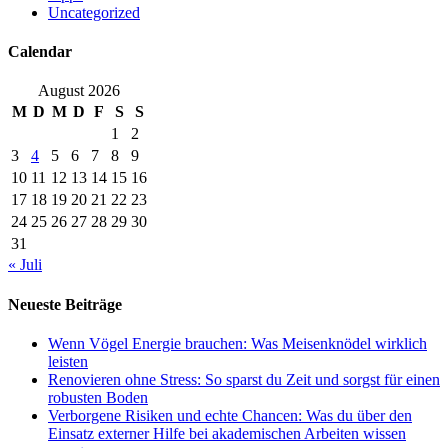
Uncategorized
Calendar
August 2026
M
D
M
D
F
S
S
1
2
3
4
5
6
7
8
9
10
11
12
13
14
15
16
17
18
19
20
21
22
23
24
25
26
27
28
29
30
31
« Juli
Neueste Beiträge
Wenn Vögel Energie brauchen: Was Meisenknödel wirklich
leisten
Renovieren ohne Stress: So sparst du Zeit und sorgst für einen
robusten Boden
Verborgene Risiken und echte Chancen: Was du über den
Einsatz externer Hilfe bei akademischen Arbeiten wissen