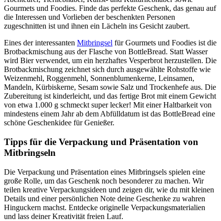
Gourmets und Foodies. Finde das perfekte Geschenk, das genau auf
die Interessen und Vorlieben der beschenkten Personen
zugeschnitten ist und ihnen ein Lächeln ins Gesicht zaubert.
Eines der interessanten
Mitbringsel
für Gourmets und Foodies ist die
Brotbackmischung aus der Flasche von BottleBread. Statt Wasser
wird Bier verwendet, um ein herzhaftes Vesperbrot herzustellen. Die
Brotbackmischung zeichnet sich durch ausgewählte Rohstoffe wie
Weizenmehl, Roggenmehl, Sonnenblumenkerne, Leinsamen,
Mandeln, Kürbiskerne, Sesam sowie Salz und Trockenhefe aus. Die
Zubereitung ist kinderleicht, und das fertige Brot mit einem Gewicht
von etwa 1.000 g schmeckt super lecker! Mit einer Haltbarkeit von
mindestens einem Jahr ab dem Abfülldatum ist das BottleBread eine
schöne Geschenkidee für Genießer.
Tipps für die Verpackung und Präsentation von
Mitbringseln
Die Verpackung und Präsentation eines Mitbringsels spielen eine
große Rolle, um das Geschenk noch besonderer zu machen. Wir
teilen kreative Verpackungsideen und zeigen dir, wie du mit kleinen
Details und einer persönlichen Note deine Geschenke zu wahren
Hinguckern machst. Entdecke originelle Verpackungsmaterialien
und lass deiner Kreativität freien Lauf.