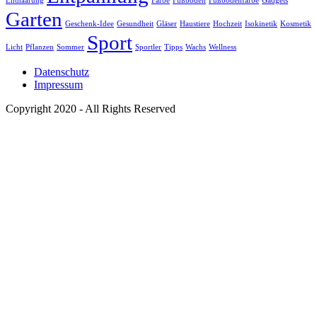
Enthaarung
Farbe
Fußboden
Fußbodenfarbe
Gadgets
Garten
Geschenk-Idee
Gesundheit
Gläser
Haustiere
Hochzeit
Isokinetik
Kosmetik
Sport
Licht
Pflanzen
Sommer
Sportler
Tipps
Wachs
Wellness
Datenschutz
Impressum
Copyright 2020 - All Rights Reserved