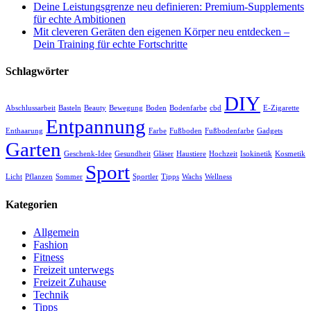
Deine Leistungsgrenze neu definieren: Premium-Supplements
für echte Ambitionen
Mit cleveren Geräten den eigenen Körper neu entdecken –
Dein Training für echte Fortschritte
Schlagwörter
DIY
Abschlussarbeit
Basteln
Beauty
Bewegung
Boden
Bodenfarbe
cbd
E-Zigarette
Entpannung
Enthaarung
Farbe
Fußboden
Fußbodenfarbe
Gadgets
Garten
Geschenk-Idee
Gesundheit
Gläser
Haustiere
Hochzeit
Isokinetik
Kosmetik
Sport
Licht
Pflanzen
Sommer
Sportler
Tipps
Wachs
Wellness
Kategorien
Allgemein
Fashion
Fitness
Freizeit unterwegs
Freizeit Zuhause
Technik
Tipps