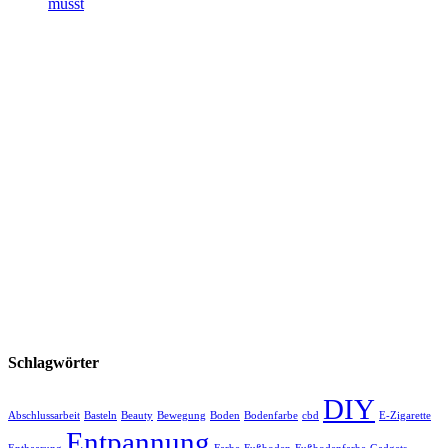
musst
Schlagwörter
DIY
Abschlussarbeit
Basteln
Beauty
Bewegung
Boden
Bodenfarbe
cbd
E-Zigarette
Entpannung