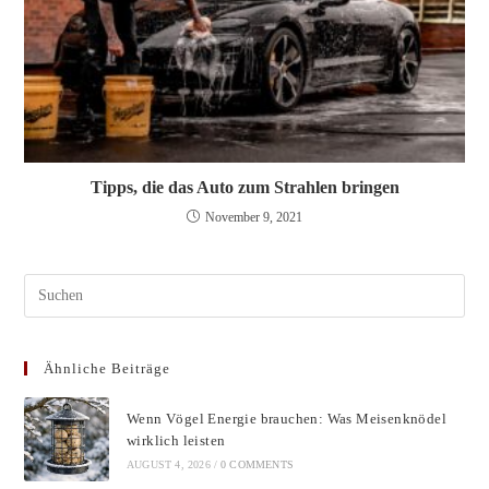
Tipps, die das Auto zum Strahlen bringen
November 9, 2021
Pres
Esc
to
Ähnliche Beiträge
clos
the
Wenn Vögel Energie brauchen: Was Meisenknödel
sear
wirklich leisten
pane
AUGUST 4, 2026
/
0 COMMENTS