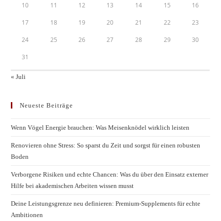
10
11
12
13
14
15
16
17
18
19
20
21
22
23
24
25
26
27
28
29
30
31
« Juli
Neueste Beiträge
Wenn Vögel Energie brauchen: Was Meisenknödel wirklich leisten
Renovieren ohne Stress: So sparst du Zeit und sorgst für einen robusten
Boden
Verborgene Risiken und echte Chancen: Was du über den Einsatz externer
Hilfe bei akademischen Arbeiten wissen musst
Deine Leistungsgrenze neu definieren: Premium-Supplements für echte
Ambitionen