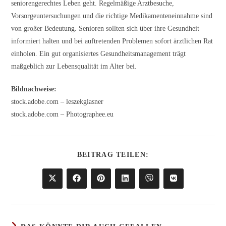
seniorengerechtes Leben geht. Regelmäßige Arztbesuche,
Vorsorgeuntersuchungen und die richtige Medikamenteneinnahme sind
von großer Bedeutung. Senioren sollten sich über ihre Gesundheit
informiert halten und bei auftretenden Problemen sofort ärztlichen Rat
einholen. Ein gut organisiertes Gesundheitsmanagement trägt
maßgeblich zur Lebensqualität im Alter bei.
Bildnachweise:
stock.adobe.com – leszekglasner
stock.adobe.com – Photographee.eu
DIESEN
BEITRAG TEILEN:
INHALT
TEILEN
Öffnet
Öffnet
Öffnet
Öffnet
Öffnet
Öffnet
in
in
in
in
in
in
einem
einem
einem
einem
einem
einem
neuen
neuen
neuen
neuen
neuen
neuen
Fenster
Fenster
Fenster
Fenster
Fenster
Fenster