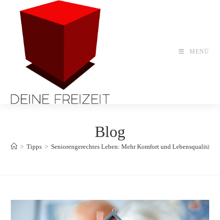
Zum
Inhalt
springen
MENÜ
Blog
>
Tipps
>
Seniorengerechtes Leben: Mehr Komfort und Lebensqualität