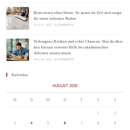
Renovieren ohne Stress: So sparst du Zeit und sorgst
für einen robusten Boden
JULI 22, 2026
/
0 COMMENTS
Verborgene Risiken und echte Chancen: Was du über
den Einsatz externer Hilfe bei akademischen
Arbeiten wissen musst
JULI 20, 2026
/
0 COMMENTS
Kalendar
AUGUST 2026
M
D
M
D
F
S
S
1
2
3
4
5
6
7
8
9