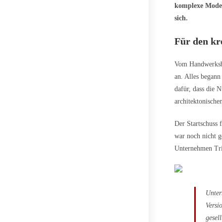
komplexe Modell
sich.
Für den kr
Vom Handwerksbet
an. Alles begann
dafür, dass die 
architektonischen
Der Startschuss 
war noch nicht g
Unternehmen Trim
Unter
Versi
gesel