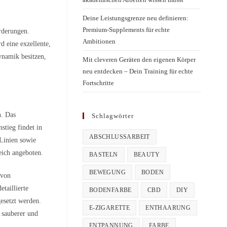
Deine Leistungsgrenze neu definieren:
Premium-Supplements für echte
orderungen.
Ambitionen
d eine exzellente,
ynamik besitzen,
Mit cleveren Geräten den eigenen Körper
neu entdecken – Dein Training für echte
Fortschritte
n. Das
Schlagwörter
stieg findet in
ABSCHLUSSARBEIT
 Linien sowie
ich angeboten.
BASTELN
BEAUTY
BEWEGUNG
BODEN
 von
taillierte
BODENFARBE
CBD
DIY
esetzt werden.
E-ZIGARETTE
ENTHAARUNG
 sauberer und
ENTPANNUNG
FARBE