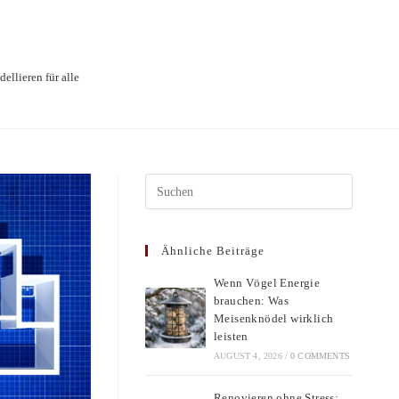
llieren für alle
Press
Escape
to
Ähnliche Beiträge
close
the
Wenn Vögel Energie
search
brauchen: Was
panel.
Meisenknödel wirklich
leisten
AUGUST 4, 2026
/
0 COMMENTS
Renovieren ohne Stress: