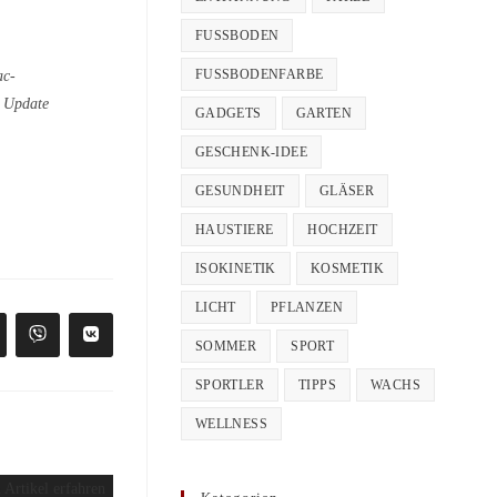
FUSSBODEN
FUSSBODENFARBE
ac-
n Update
GADGETS
GARTEN
GESCHENK-IDEE
GESUNDHEIT
GLÄSER
HAUSTIERE
HOCHZEIT
ISOKINETIK
KOSMETIK
LICHT
PFLANZEN
fnet
Öffnet
Öffnet
SOMMER
SPORT
in
in
nem
einem
einem
SPORTLER
TIPPS
WACHS
uen
neuen
neuen
nster
Fenster
Fenster
WELLNESS