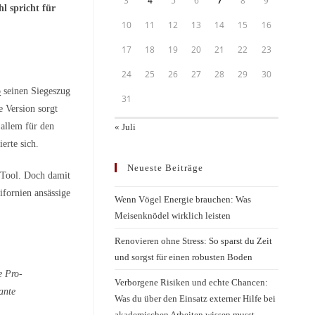
3
4
5
6
7
8
9
hl spricht für
10
11
12
13
14
15
16
17
18
19
20
21
22
23
24
25
26
27
28
29
30
p
seinen Siegeszug
31
e Version sorgt
 allem für den
« Juli
erte sich.
Neueste Beiträge
e Tool. Doch damit
ifornien ansässige
Wenn Vögel Energie brauchen: Was
Meisenknödel wirklich leisten
Renovieren ohne Stress: So sparst du Zeit
und sorgst für einen robusten Boden
e Pro-
Verborgene Risiken und echte Chancen:
iante
Was du über den Einsatz externer Hilfe bei
akademischen Arbeiten wissen musst