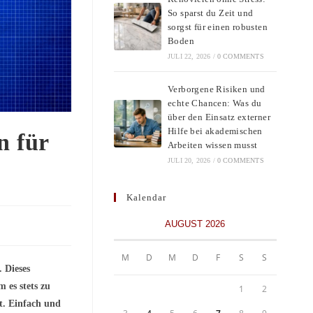
So sparst du Zeit und
sorgst für einen robusten
Boden
JULI 22, 2026
/
0 COMMENTS
Verborgene Risiken und
echte Chancen: Was du
über den Einsatz externer
Hilfe bei akademischen
n für
Arbeiten wissen musst
JULI 20, 2026
/
0 COMMENTS
Kalendar
AUGUST 2026
M
D
M
D
F
S
S
. Dieses
 es stets zu
1
2
t. Einfach und