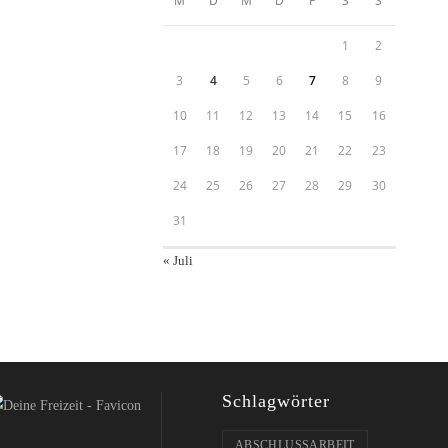
M
D
M
D
F
S
S
1
2
3
4
5
6
7
8
9
10
11
12
13
14
15
16
17
18
19
20
21
22
23
24
25
26
27
28
29
30
31
« Juli
Schlagwörter
ABSCHLUSSARBEIT