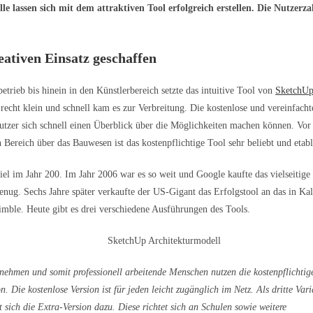
e lassen sich mit dem attraktiven Tool erfolgreich erstellen. Die Nutzerza
eativen Einsatz geschaffen
rieb bis hinein in den Künstlerbereich setzte das intuitive Tool von
SketchU
 recht klein und schnell kam es zur Verbreitung. Die kostenlose und vereinfacht
Nutzer sich schnell einen Überblick über die Möglichkeiten machen können. Vor
 Bereich über das Bauwesen ist das kostenpflichtige Tool sehr beliebt und etabli
fiel im Jahr 200. Im Jahr 2006 war es so weit und Google kaufte das vielseitig
enug. Sechs Jahre später verkaufte der US-Gigant das Erfolgstool an das in Kal
ble. Heute gibt es drei verschiedene Ausführungen des Tools.
nehmen und somit professionell arbeitende Menschen nutzen die kostenpflichtig
on. Die kostenlose Version ist für jeden leicht zugänglich im Netz. Als dritte Var
lt sich die Extra-Version dazu. Diese richtet sich an Schulen sowie weitere