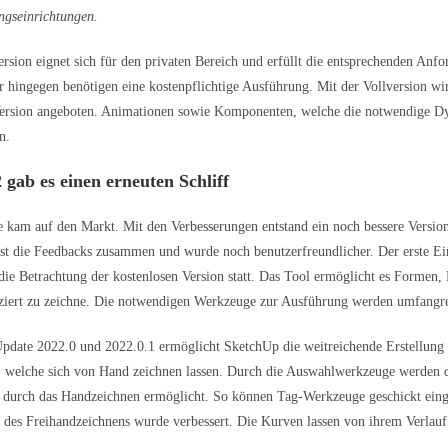
ngseinrichtungen.
ersion eignet sich für den privaten Bereich und erfüllt die entsprechenden Anf
r hingegen benötigen eine kostenpflichtige Ausführung. Mit der Vollversion wir
e Version angeboten. Animationen sowie Komponenten, welche die notwendige D
n.
gab es einen erneuten Schliff
 kam auf den Markt. Mit den Verbesserungen entstand ein noch bessere Versio
t die Feedbacks zusammen und wurde noch benutzerfreundlicher. Der erste Ein
 die Betrachtung der kostenlosen Version statt. Das Tool ermöglicht es Formen,
iert zu zeichne. Die notwendigen Werkzeuge zur Ausführung werden umfangre
pdate 2022.0 und 2022.0.1 ermöglicht SketchUp die weitreichende Erstellung
 welche sich von Hand zeichnen lassen. Durch die Auswahlwerkzeuge werden de
r durch das Handzeichnen ermöglicht. So können Tag-Werkzeuge geschickt eing
des Freihandzeichnens wurde verbessert. Die Kurven lassen von ihrem Verlauf