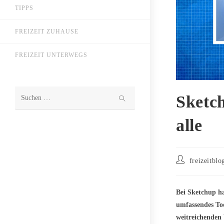
TIPPS
FREIZEIT ZUHAUSE
FREIZEIT UNTERWEGS
Sketc
Diese
Website
alle
durchsuchen
Beitrags-
freizeitblo
Autor:
Bei Sketchup ha
umfassendes Too
weitreichenden 