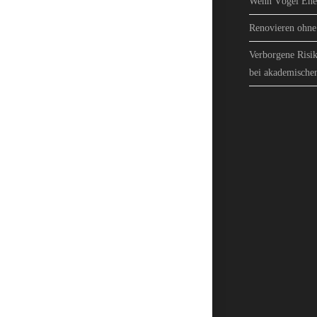
Wenn Vögel Ener
Renovieren ohne 
Verborgene Risik
bei akademische