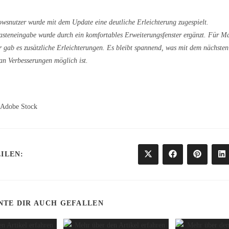
wsnutzer wurde mit dem Update eine deutliche Erleichterung zugespielt.
asteneingabe wurde durch ein komfortables Erweiterungsfenster ergänzt. Für M
r gab es zusätzliche Erleichterungen. Es bleibt spannend, was mit dem nächste
an Verbesserungen möglich ist.
e/Adobe Stock
DIESEN
ILEN:
Öffnet
Öffnet
Öffnet
Öf
in
in
in
in
einem
einem
einem
ei
INHALT
neuen
neuen
neuen
ne
Fenster
Fenster
Fenster
Fe
TEILEN
NTE DIR AUCH GEFALLEN