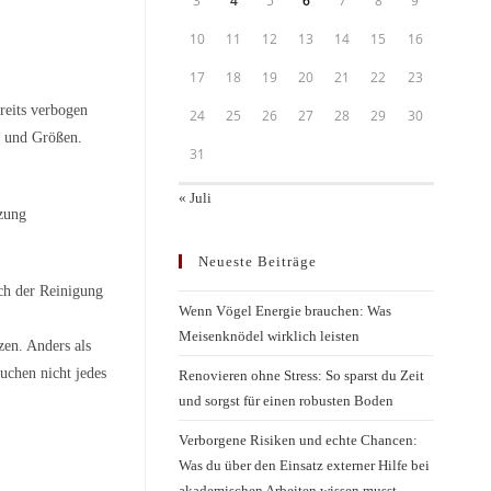
3
4
5
6
7
8
9
10
11
12
13
14
15
16
17
18
19
20
21
22
23
reits verbogen
24
25
26
27
28
29
30
e und Größen.
31
« Juli
tzung
Neueste Beiträge
ach der Reinigung
Wenn Vögel Energie brauchen: Was
Meisenknödel wirklich leisten
zen. Anders als
uchen nicht jedes
Renovieren ohne Stress: So sparst du Zeit
und sorgst für einen robusten Boden
Verborgene Risiken und echte Chancen:
Was du über den Einsatz externer Hilfe bei
akademischen Arbeiten wissen musst