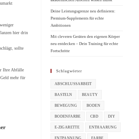
aumarkt
Deine Leistungsgrenze neu definieren:
Premium-Supplements für echte
 weniger
Ambitionen
anzen hier drin
Mit cleveren Geräten den eigenen Körper
neu entdecken – Dein Training für echte
hlägt, sollte
Fortschritte
r Ihre Abfälle
Schlagwörter
 Geld mehr für
ABSCHLUSSARBEIT
BASTELN
BEAUTY
BEWEGUNG
BODEN
BODENFARBE
CBD
DIY
her
E-ZIGARETTE
ENTHAARUNG
ENTPANNUNG
FARBE