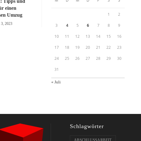
M
D
M
D
F
S
S
: Tipps und
ür einen
1
2
osen Umzug
 3, 2023
3
4
5
6
7
8
9
10
11
12
13
14
15
16
17
18
19
20
21
22
23
24
25
26
27
28
29
30
31
« Juli
Schlagwörter
ABSCHLUSSARBEIT