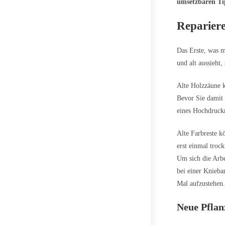
umsetzbaren Tip
Reparier
Das Erste, was m
und alt aussieht
Alte Holzzäune k
Bevor Sie damit 
eines Hochdruckr
Alte Farbreste k
erst einmal troc
Um sich die Arbe
bei einer Knieba
Mal aufzustehen
Neue Pflan