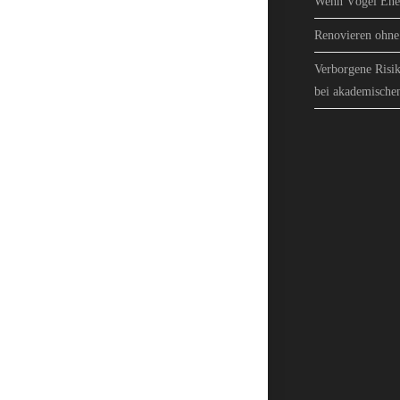
Wenn Vögel Ener
Renovieren ohne 
Verborgene Risik
bei akademische