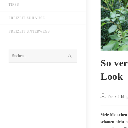
TIPPS
FREIZEIT ZUHAUSE
FREIZEIT UNTERWEGS
Diese
So ver
Website
Look
durchsuchen
Beitrags-
freizeitblo
Autor:
Viele Menschen
schauen nicht n