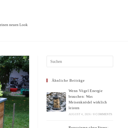
n einen neuen Look
Press
Escape
to
Ähnliche Beiträge
close
the
Wenn Vögel Energie
search
brauchen: Was
panel.
Meisenknödel wirklich
leisten
AUGUST 4, 2026
/
0 COMMENTS
Renovieren ohne Stress: