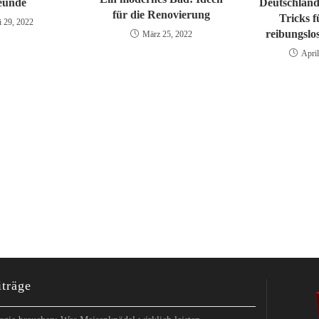
eunde
Deutschland
für die Renovierung
Tricks f
i 29, 2022
reibungsl
März 25, 2022
April
iträge