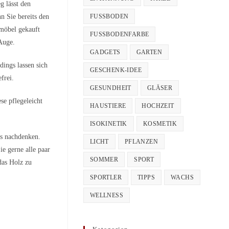
 lässt den
FUSSBODEN
n Sie bereits den
möbel gekauft
FUSSBODENFARBE
 Auge.
GADGETS
GARTEN
dings lassen sich
GESCHENK-IDEE
frei.
GESUNDHEIT
GLÄSER
se pflegeleicht
HAUSTIERE
HOCHZEIT
ISOKINETIK
KOSMETIK
es nachdenken.
LICHT
PFLANZEN
ie gerne alle paar
SOMMER
SPORT
das Holz zu
SPORTLER
TIPPS
WACHS
WELLNESS