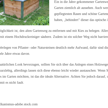
Ein in die Jahre gekommener Gartenweg
Garten ziemlich alt aussehen. Auch wen
gepflegtesten Rasen und schöne Garten
haben, „behindert“ dieser das optische
öglichkeit ist, den alten Gartenweg zu entfernen und mit Kies zu belegen. Aller
 mit einem Hochdruckreiniger säubern. Zudem ist ein solcher Weg nicht barriere
Verlegen von Pflaster- oder Natursteinen deutlich mehr Aufwand, dafür sind die
ele Jahre etwas davon.
atürlichen Look bevorzugen, sollten Sie sich über das Anlegen eines Holzweg
urzlebig, allerdings lassen sich diese ebenso leicht wieder austauschen. Wenn S
s im Garten möchten, ist das die ideale Alternative. Achten Sie jedoch darauf, 
it es nicht fault.
lkanismus-adobe.stock.com