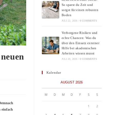
So sparst du Zeit und
sorgst für einen robusten
Boden
JULI 22, 2026
/
0 COMMENTS
Verborgene Risiken und
echte Chancen: Was du
über den Einsatz externer
Hilfe bei akademischen
Arbeiten wissen musst
n neuen
JULI 20, 2026
/
0 COMMENTS
Kalendar
AUGUST 2026
M
D
M
D
F
S
S
 Demnach
1
2
n einfach