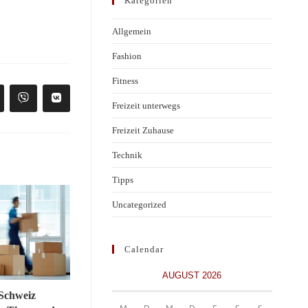
Kategorien
Allgemein
Fashion
Fitness
fnet
Öffnet
Öffnet
Freizeit unterwegs
in
in
nem
einem
einem
Freizeit Zuhause
uen
neuen
neuen
nster
Fenster
Fenster
Technik
Tipps
Uncategorized
Calendar
AUGUST 2026
Schweiz