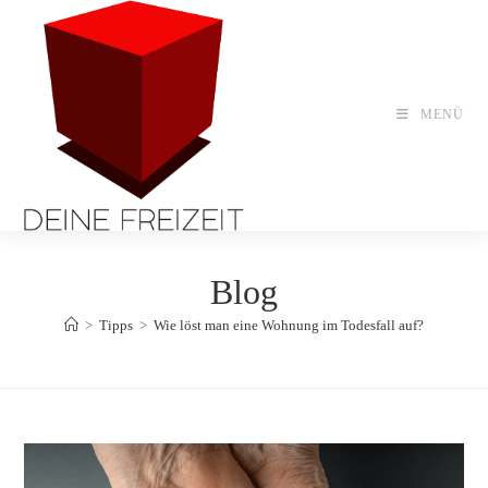
Zum
Inhalt
springen
MENÜ
Blog
>
Tipps
>
Wie löst man eine Wohnung im Todesfall auf?