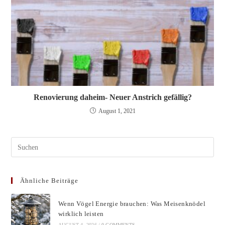
Renovierung daheim- Neuer Anstrich gefällig?
August 1, 2021
Pres
Esc
to
Ähnliche Beiträge
clos
the
Wenn Vögel Energie brauchen: Was Meisenknödel
sear
wirklich leisten
pane
AUGUST 4, 2026
/
0 COMMENTS