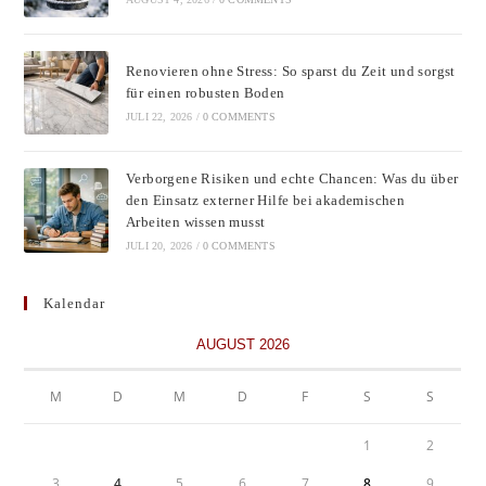
Renovieren ohne Stress: So sparst du Zeit und sorgst
für einen robusten Boden
JULI 22, 2026
/
0 COMMENTS
Verborgene Risiken und echte Chancen: Was du über
den Einsatz externer Hilfe bei akademischen
Arbeiten wissen musst
JULI 20, 2026
/
0 COMMENTS
Kalendar
AUGUST 2026
M
D
M
D
F
S
S
1
2
3
4
5
6
7
8
9