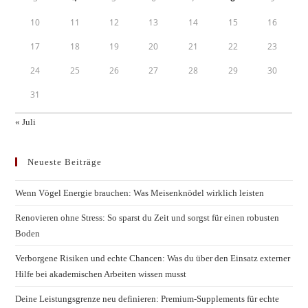
10
11
12
13
14
15
16
17
18
19
20
21
22
23
24
25
26
27
28
29
30
31
« Juli
Neueste Beiträge
Wenn Vögel Energie brauchen: Was Meisenknödel wirklich leisten
Renovieren ohne Stress: So sparst du Zeit und sorgst für einen robusten
Boden
Verborgene Risiken und echte Chancen: Was du über den Einsatz externer
Hilfe bei akademischen Arbeiten wissen musst
Deine Leistungsgrenze neu definieren: Premium-Supplements für echte