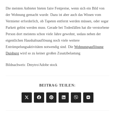
Die meisten Anbieter bieten faire Festpreise, wenn sich ein Bild von
der Wohnung gemacht wurde. Dazu ist aber auch das Wissen vom
Vermieter erforderlich, ob Tapeten entfernt werden müssen, oder sogar
Parkett gelöst werden muss. Gerade bei Todesfällen hat die verstorbene
Person dort meistens schon viele Jahre gewohnt, sodass neben der
eigentlichen Haushaltsauflösung noch viele weitere
Entrümpelungsaktivitäten notwendig sind. Die
Wohnungsauflösung
Duisburg
wird so zu keiner großen Zusatzbelastung
Bildnachweis: Dmytro/Adobe stock
DIESEN
BEITRAG TEILEN:
INHALT
TEILEN
Öffnet
Öffnet
Öffnet
Öffnet
Öffnet
Öffnet
in
in
in
in
in
in
einem
einem
einem
einem
einem
einem
neuen
neuen
neuen
neuen
neuen
neuen
Fenster
Fenster
Fenster
Fenster
Fenster
Fenster