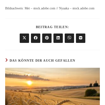
Bildnachweis: Met – stock.adobe.com // Nyaaka – stock.adobe.com
DIESEN
BEITRAG TEILEN:
INHALT
TEILEN
Öffnet
Öffnet
Öffnet
Öffnet
Öffnet
Öffnet
in
in
in
in
in
in
einem
einem
einem
einem
einem
einem
neuen
neuen
neuen
neuen
neuen
neuen
Fenster
Fenster
Fenster
Fenster
Fenster
Fenster
DAS KÖNNTE DIR AUCH GEFALLEN