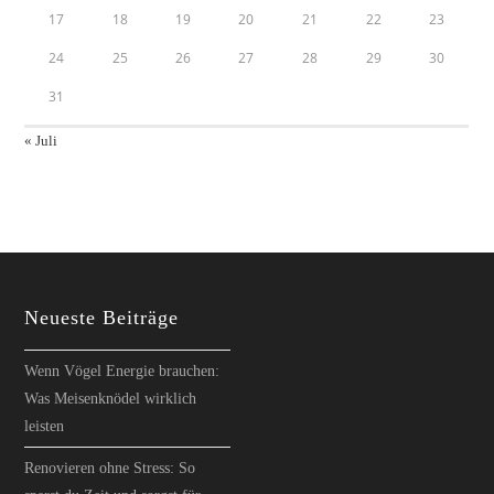
17
18
19
20
21
22
23
24
25
26
27
28
29
30
31
« Juli
Neueste Beiträge
Wenn Vögel Energie brauchen:
Was Meisenknödel wirklich
leisten
Renovieren ohne Stress: So