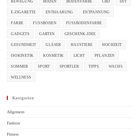
BEWEGUNG
BODEN
BODENFARBE
CBD
DIY
E-ZIGARETTE
ENTHAARUNG
ENTPANNUNG
FARBE
FUSSBODEN
FUSSBODENFARBE
GADGETS
GARTEN
GESCHENK-IDEE
GESUNDHEIT
GLÄSER
HAUSTIERE
HOCHZEIT
ISOKINETIK
KOSMETIK
LICHT
PFLANZEN
SOMMER
SPORT
SPORTLER
TIPPS
WACHS
WELLNESS
Kategorien
Allgemein
Fashion
Fitness