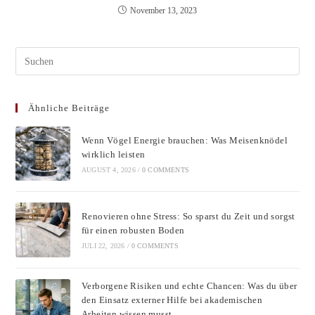
November 13, 2023
Pres
Esc
to
Ähnliche Beiträge
clos
the
Wenn Vögel Energie brauchen: Was Meisenknödel
sear
wirklich leisten
pane
AUGUST 4, 2026
/
0 COMMENTS
Renovieren ohne Stress: So sparst du Zeit und sorgst
für einen robusten Boden
JULI 22, 2026
/
0 COMMENTS
Verborgene Risiken und echte Chancen: Was du über
den Einsatz externer Hilfe bei akademischen
Arbeiten wissen musst