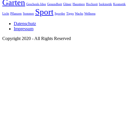
Garten
Geschenk-Idee
Gesundheit
Gläser
Haustiere
Hochzeit
Isokinetik
Kosmetik
Sport
Licht
Pflanzen
Sommer
Sportler
Tipps
Wachs
Wellness
Datenschutz
Impressum
Copyright 2020 - All Rights Reserved