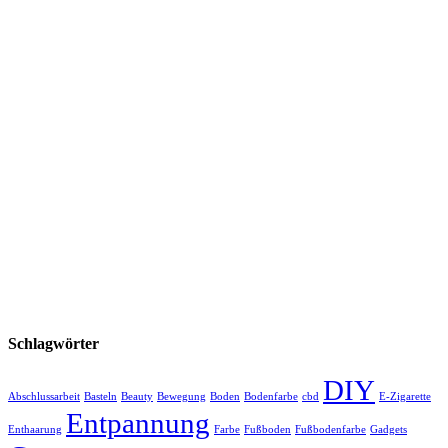
Schlagwörter
DIY
Abschlussarbeit
Basteln
Beauty
Bewegung
Boden
Bodenfarbe
cbd
E-Zigarette
Entpannung
Enthaarung
Farbe
Fußboden
Fußbodenfarbe
Gadgets