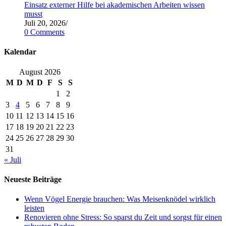
Einsatz externer Hilfe bei akademischen Arbeiten wissen
musst
Juli 20, 2026
/
0 Comments
Kalendar
August 2026
M
D
M
D
F
S
S
1
2
3
4
5
6
7
8
9
10
11
12
13
14
15
16
17
18
19
20
21
22
23
24
25
26
27
28
29
30
31
« Juli
Neueste Beiträge
Wenn Vögel Energie brauchen: Was Meisenknödel wirklich
leisten
Renovieren ohne Stress: So sparst du Zeit und sorgst für einen