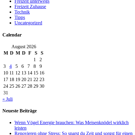
Freizeit unterwegs
Freizeit Zuhause
Technik
Tipps
Uncategorized
Calendar
August 2026
M
D
M
D
F
S
S
1
2
3
4
5
6
7
8
9
10
11
12
13
14
15
16
17
18
19
20
21
22
23
24
25
26
27
28
29
30
31
« Juli
Neueste Beiträge
Wenn Vögel Energie brauchen: Was Meisenknödel wirklich
leisten
Renovieren ohne Stress: So sparst du Zeit und sorgst für einen