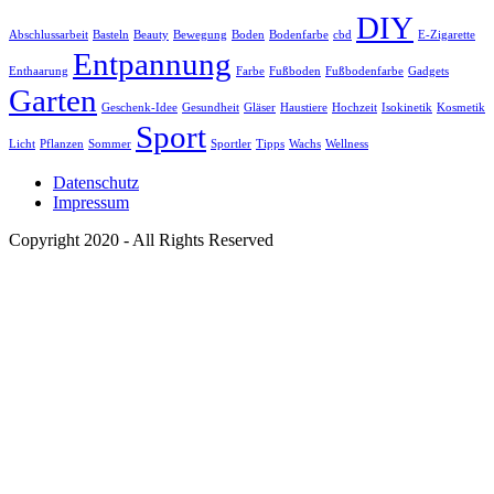
DIY
Abschlussarbeit
Basteln
Beauty
Bewegung
Boden
Bodenfarbe
cbd
E-Zigarette
Entpannung
Enthaarung
Farbe
Fußboden
Fußbodenfarbe
Gadgets
Garten
Geschenk-Idee
Gesundheit
Gläser
Haustiere
Hochzeit
Isokinetik
Kosmetik
Sport
Licht
Pflanzen
Sommer
Sportler
Tipps
Wachs
Wellness
Datenschutz
Impressum
Copyright 2020 - All Rights Reserved