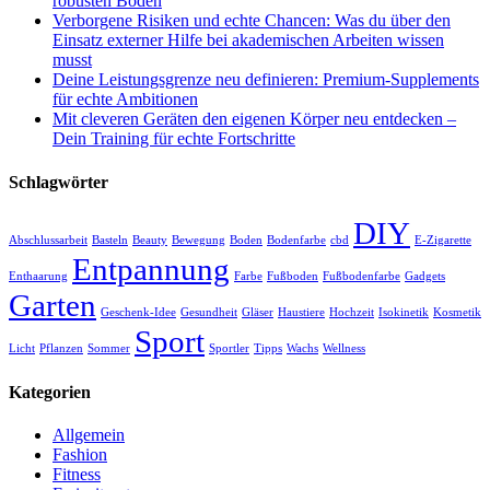
robusten Boden
Verborgene Risiken und echte Chancen: Was du über den
Einsatz externer Hilfe bei akademischen Arbeiten wissen
musst
Deine Leistungsgrenze neu definieren: Premium-Supplements
für echte Ambitionen
Mit cleveren Geräten den eigenen Körper neu entdecken –
Dein Training für echte Fortschritte
Schlagwörter
DIY
Abschlussarbeit
Basteln
Beauty
Bewegung
Boden
Bodenfarbe
cbd
E-Zigarette
Entpannung
Enthaarung
Farbe
Fußboden
Fußbodenfarbe
Gadgets
Garten
Geschenk-Idee
Gesundheit
Gläser
Haustiere
Hochzeit
Isokinetik
Kosmetik
Sport
Licht
Pflanzen
Sommer
Sportler
Tipps
Wachs
Wellness
Kategorien
Allgemein
Fashion
Fitness