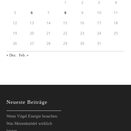
1
2
3
4
5
6
7
8
9
10
11
12
13
14
15
16
17
18
19
20
21
22
23
24
25
26
27
28
29
30
31
« Dez.
Feb. »
Neueste Beiträge
Wenn Vögel Energie brauchen:
Was Meisenknödel wirklich
leisten