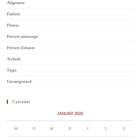
Allgemein
Fashion
Fitness
Freizeit unterwegs
Freizeit Zuhause
Technik
Tipps
Uncategorized
Calendar
JANUAR 2026
M
D
M
D
F
S
S