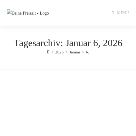
Zum
Inhalt
MENÜ
springen
Tagesarchiv: Januar 6, 2026
>
2026
>
Januar
>
6.