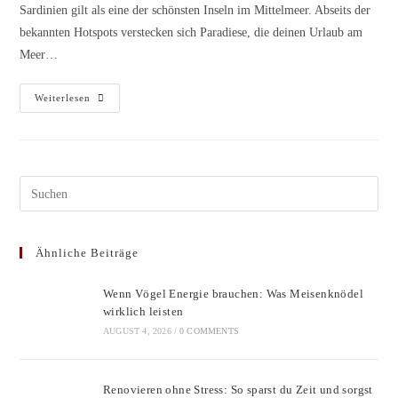
Sardinien gilt als eine der schönsten Inseln im Mittelmeer. Abseits der
bekannten Hotspots verstecken sich Paradiese, die deinen Urlaub am
Meer…
Sardinien
Weiterlesen
Entdecken:
Die
Versteckten
Paradiese
Für
Deinen
Traumurlaub
Pres
Am
Esc
Meer
to
Ähnliche Beiträge
clos
the
Wenn Vögel Energie brauchen: Was Meisenknödel
sear
wirklich leisten
pane
AUGUST 4, 2026
/
0 COMMENTS
Renovieren ohne Stress: So sparst du Zeit und sorgst