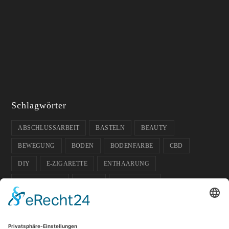
Schlagwörter
ABSCHLUSSARBEIT
BASTELN
BEAUTY
BEWEGUNG
BODEN
BODENFARBE
CBD
DIY
E-ZIGARETTE
ENTHAARUNG
ENTPANNUNG
FARBE
FUSSBODEN
FUSSBODENFARBE
GADGETS
GARTEN
GESCHENK-IDEE
GESUNDHEIT
GLÄSER