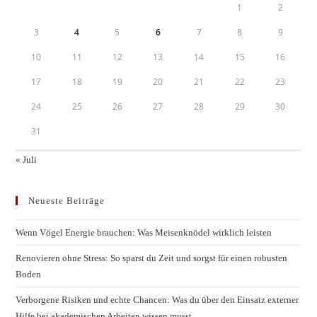
1
2
3
4
5
6
7
8
9
10
11
12
13
14
15
16
17
18
19
20
21
22
23
24
25
26
27
28
29
30
31
« Juli
Neueste Beiträge
Wenn Vögel Energie brauchen: Was Meisenknödel wirklich leisten
Renovieren ohne Stress: So sparst du Zeit und sorgst für einen robusten
Boden
Verborgene Risiken und echte Chancen: Was du über den Einsatz externer
Hilfe bei akademischen Arbeiten wissen musst