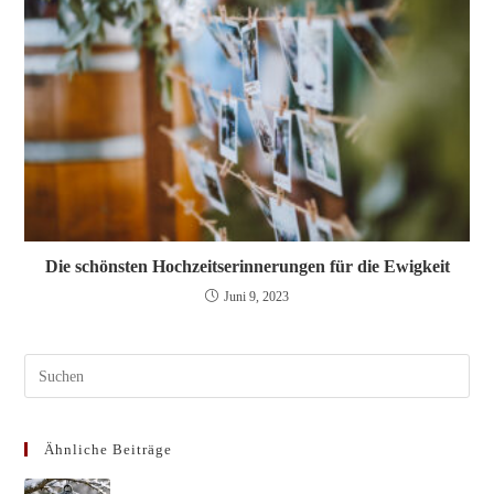
Die schönsten Hochzeitserinnerungen für die Ewigkeit
Juni 9, 2023
Pres
Esc
to
Ähnliche Beiträge
clos
the