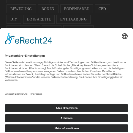
BEWEGUNG
BODEN
BODENFARBE
CBD
DIY
E-ZIGARETTE
ENTHAARUNG
ENTPANNUNG
FARBE
FUSSBODEN
FUSSBODENFARBE
GADGETS
GARTEN
GESCHENK-IDEE
GESUNDHEIT
GLÄSER
HAUSTIERE
HOCHZEIT
ISOKINETIK
KOSMETIK
LICHT
PFLANZEN
SOMMER
SPORT
SPORTLER
TIPPS
WACHS
WELLNESS
Datenschutz
Impressum