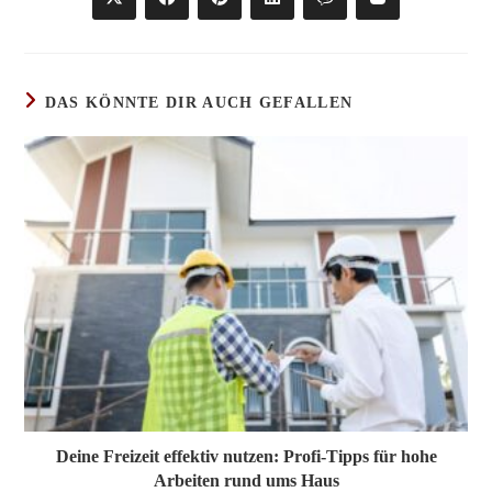
Öffnet
Öffnet
Öffnet
Öffnet
Öffnet
Öffnet
in
in
in
in
in
in
einem
einem
einem
einem
einem
einem
neuen
neuen
neuen
neuen
neuen
neuen
Fenster
Fenster
Fenster
Fenster
Fenster
Fenster
DAS KÖNNTE DIR AUCH GEFALLEN
Deine Freizeit effektiv nutzen: Profi-Tipps für hohe
Arbeiten rund ums Haus