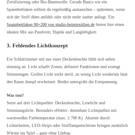
Zertifizierung oder Bio-Baumwolle. Gerade Basics wie ein
Spannbettlaken solltest du regelmäßig austauschen – spätestens, wenn
sich der Stoff dünn anfühlt oder nicht mehr sauber anliegt. Ein
Spannbettlaken 90×200 von studio-heimtextilien.de
bieten hier einen
idealen Mix aus Passform, Haptik und Langlebigkeit.
3. Fehlendes Lichtkonzept
Ein Schlafzimmer mit nur einer Deckenleuchte fühlt sich selten
stimmig an. Licht schafft Zonen, definiert Funktionen und erzeugt
Stimmungen. Grelles Licht wirkt steril, zu wenig Licht wiederum lässt
den Raum dumpf erscheinen. Beides untergräbt die Entspannung.
Was tun?
Setze auf drei Lichtquellen: Deckenleuchte, Leselicht und
Stimmungslicht. Besonders effektiv: dimmbare Lichtquellen mit
warmweißer Farbtemperatur (max. 2.700 K). Akzente durch
Lichterketten, LED-Strips oder Stofflampenschirme bringen zusätzlich
Wärme ins Spiel – ganz ohne Umbau.