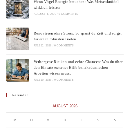
Wenn Vögel Energie brauchen: Was Meisenknödel
sear
wirklich leisten
pane
AUGUST 4, 2026
/
0 COMMENTS
Renovieren ohne Stress: So sparst du Zeit und sorgst
für einen robusten Boden
JULI 22, 2026
/
0 COMMENTS
Verborgene Risiken und echte Chancen: Was du über
den Einsatz externer Hilfe bei akademischen
Arbeiten wissen musst
JULI 20, 2026
/
0 COMMENTS
Kalendar
AUGUST 2026
M
D
M
D
F
S
S