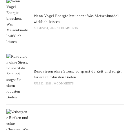
sear
pane
Wenn Vögel Energie brauchen: Was Meisenknödel
wirklich leisten
AUGUST 4, 2026
/
0 COMMENTS
Renovieren ohne Stress: So sparst du Zeit und sorgst
für einen robusten Boden
JULI 22, 2026
/
0 COMMENTS