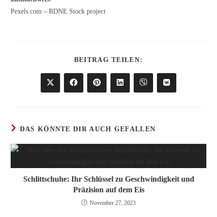
Pexels.com – RDNE Stock project
DIESEN
BEITRAG TEILEN:
INHALT
TEILEN
Öffnet
Öffnet
Öffnet
Öffnet
Öffnet
Öffnet
in
in
in
in
in
in
einem
einem
einem
einem
einem
einem
neuen
neuen
neuen
neuen
neuen
neuen
Fenster
Fenster
Fenster
Fenster
Fenster
Fenster
DAS KÖNNTE DIR AUCH GEFALLEN
Schlittschuhe: Ihr Schlüssel zu Geschwindigkeit und
Präzision auf dem Eis
November 27, 2023