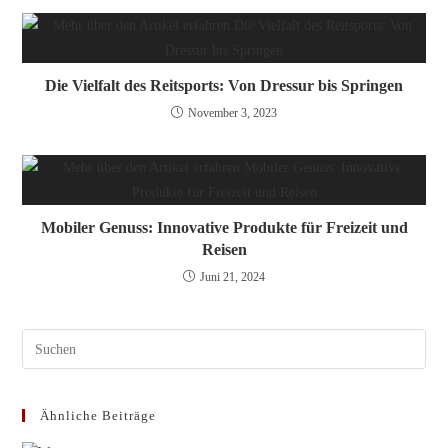
Die Vielfalt des Reitsports: Von Dressur bis Springen
November 3, 2023
Mobiler Genuss: Innovative Produkte für Freizeit und
Reisen
Juni 21, 2024
Pres
Esc
to
Ähnliche Beiträge
clos
the