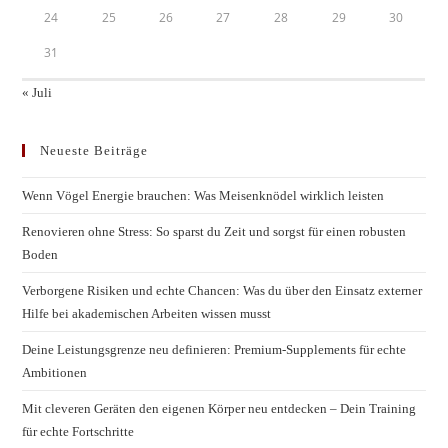
24
25
26
27
28
29
30
31
« Juli
Neueste Beiträge
Wenn Vögel Energie brauchen: Was Meisenknödel wirklich leisten
Renovieren ohne Stress: So sparst du Zeit und sorgst für einen robusten
Boden
Verborgene Risiken und echte Chancen: Was du über den Einsatz externer
Hilfe bei akademischen Arbeiten wissen musst
Deine Leistungsgrenze neu definieren: Premium-Supplements für echte
Ambitionen
Mit cleveren Geräten den eigenen Körper neu entdecken – Dein Training
für echte Fortschritte