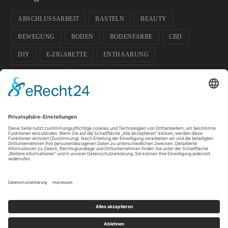
ABSCHLUSSARBEIT
BASTELN
BEAUTY
BEWEGUNG
BODEN
BODENFARBE
CBD
DIY
E-ZIGARETTE
ENTHAARUNG
ENTPANNUNG
FARBE
FUSSBODEN
FUSSBODENFARBE
GADGETS
GARTEN
GESCHENK-IDEE
GESUNDHEIT
GLÄSER
HAUSTIERE
HOCHZEIT
ISOKINETIK
KOSMETIK
LICHT
PFLANZEN
SOMMER
SPORT
SPORTLER
TIPPS
WACHS
WELLNESS