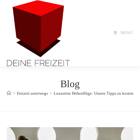
Zum
Inhalt
springen
MENÜ
Blog
>
Freizeit unterwegs
>
Luxuriöse Höhenflüge: Unsere Tipps zu kostengüns