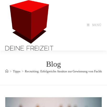
Zum
Inhalt
springen
MENÜ
Blog
>
Tipps
>
Recruiting: Erfolgreiche Ansätze zur Gewinnung von Fachkräft