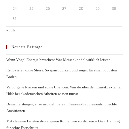
24
25
26
27
28
29
30
31
« Juli
Neueste Beiträge
Wenn Vögel Energie brauchen: Was Meisenknödel wirklich leisten
Renovieren ohne Stress: So sparst du Zeit und sorgst für einen robusten
Boden
Verborgene Risiken und echte Chancen: Was du über den Einsatz externer
Hilfe bei akademischen Arbeiten wissen musst
Deine Leistungsgrenze neu definieren: Premium-Supplements für echte
Ambitionen
Mit cleveren Geräten den eigenen Körper neu entdecken – Dein Training
für echte Fortschritte