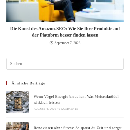
Die Kunst des Amazon-SEO: Wie Sie Ihre Produkte auf
der Plattform besser finden lassen
September 7, 2023
Pres
Esc
to
Ähnliche Beiträge
clos
the
Wenn Vögel Energie brauchen: Was Meisenknödel
sear
wirklich leisten
pane
AUGUST 4, 2026
/
0 COMMENTS
Renovieren ohne Stress: So sparst du Zeit und sorgst