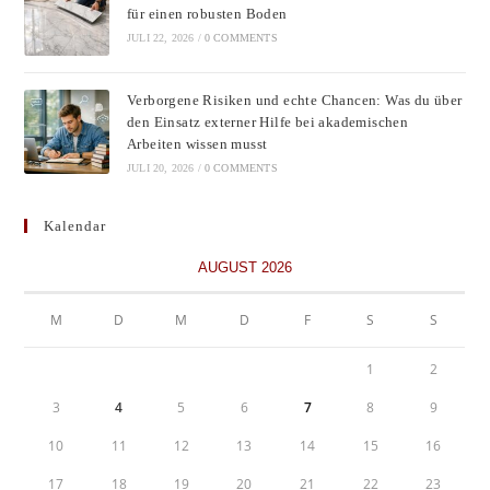
für einen robusten Boden
JULI 22, 2026
/
0 COMMENTS
Verborgene Risiken und echte Chancen: Was du über
den Einsatz externer Hilfe bei akademischen
Arbeiten wissen musst
JULI 20, 2026
/
0 COMMENTS
Kalendar
AUGUST 2026
M
D
M
D
F
S
S
1
2
3
4
5
6
7
8
9
10
11
12
13
14
15
16
17
18
19
20
21
22
23