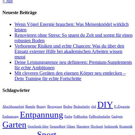
« Juli
Neueste Beiträge
Wenn Vögel Energie brauchen: Was Meisenknödel wirklich
leisten
Renovieren ohne Stress: So sparst du Zeit und sorgst für einen
robusten Boden
Verborgene Risiken und echte Chancen: Was du über den
Einsatz externer Hilfe bei akademischen Arbeiten wissen
musst
Deine Leistungsgrenze neu definieren: Premium-Supplements
für echte Ambitionen
Mit cleveren Geräten den eigenen Körper neu entdecken –
Dein Training für echte Fortschritte
Schlagwörter
DIY
Abschlussarbeit
Basteln
Beauty
Bewegung
Boden
Bodenfarbe
cbd
E-Zigarette
Entpannung
Enthaarung
Farbe
Fußboden
Fußbodenfarbe
Gadgets
Garten
Geschenk-Idee
Gesundheit
Gläser
Haustiere
Hochzeit
Isokinetik
Kosmetik
Sport