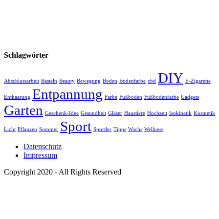
Schlagwörter
DIY
Abschlussarbeit
Basteln
Beauty
Bewegung
Boden
Bodenfarbe
cbd
E-Zigarette
Entpannung
Enthaarung
Farbe
Fußboden
Fußbodenfarbe
Gadgets
Garten
Geschenk-Idee
Gesundheit
Gläser
Haustiere
Hochzeit
Isokinetik
Kosmetik
Sport
Licht
Pflanzen
Sommer
Sportler
Tipps
Wachs
Wellness
Datenschutz
Impressum
Copyright 2020 - All Rights Reserved