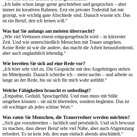
„Ich habe schon lange gerne geschrieben und gesprochen – aber
immer im kreativen Rahmen. Erst ein privater Todesfall hat mir
gezeigt, wie wichtig gute Abschiede sind. Danach wusste ich: Das
ist ein Beruf, den ich lernen will.“
Was hat Sie anfangs am meisten überrascht?
„Wie viel Vertrauen einem entgegengebracht wird – in kürzester
Zeit. Und wie unterschiedlich Menschen mit Trauer umgehen.
Keine Rede ist wie die andere, das macht die Arbeit herausfordernd,
aber auch unglaublich lebendig.“
Wie bereiten Sie sich auf eine Rede vor?
„Ich höre sehr viel zu. Die Gespräche mit den Angehörigen stehen
im Mittelpunkt. Danach schreibe ich – meist nachts – und arbeite so
lange an der Rede, bis sie sich für mich wahr anfühlt.“
Welche Fähigkeiten braucht es unbedingt?
„Empathie, Geduld, Sprachgefühl. Und man muss mit Stille
umgehen können – sie nicht überreden, sondern begleiten. Das ist
oft wichtiger als jedes schöne Wort.“
Was raten Sie Menschen, die Trauerredner werden möchten?
„Sich gut vorzubereiten – fachlich und persönlich. Und sich bewusst
zu machen, dass dieser Beruf sehr viel Nähe, aber auch Abgrenzung
erfordert. Es ist kein Job, den man einfach abends abschüttelt.“