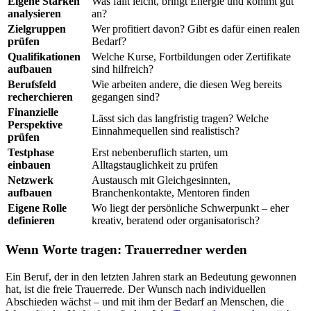
Eigene Stärken
Was fällt leicht, bringt Energie und kommt gut
analysieren
an?
Zielgruppen
Wer profitiert davon? Gibt es dafür einen realen
prüfen
Bedarf?
Qualifikationen
Welche Kurse, Fortbildungen oder Zertifikate
aufbauen
sind hilfreich?
Berufsfeld
Wie arbeiten andere, die diesen Weg bereits
recherchieren
gegangen sind?
Finanzielle
Lässt sich das langfristig tragen? Welche
Perspektive
Einnahmequellen sind realistisch?
prüfen
Testphase
Erst nebenberuflich starten, um
einbauen
Alltagstauglichkeit zu prüfen
Netzwerk
Austausch mit Gleichgesinnten,
aufbauen
Branchenkontakte, Mentoren finden
Eigene Rolle
Wo liegt der persönliche Schwerpunkt – eher
definieren
kreativ, beratend oder organisatorisch?
Wenn Worte tragen: Trauerredner werden
Ein Beruf, der in den letzten Jahren stark an Bedeutung gewonnen
hat, ist die freie Trauerrede. Der Wunsch nach individuellen
Abschieden wächst – und mit ihm der Bedarf an Menschen, die