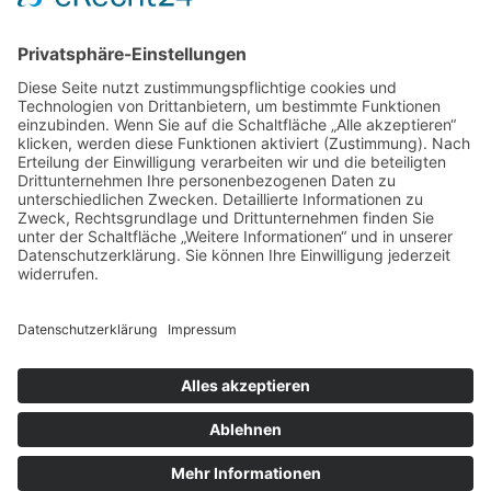
Neueste Beiträge
Wenn Vögel Energie brauchen: Was Meisenknödel wirklich
leisten
Renovieren ohne Stress: So sparst du Zeit und sorgst für einen
robusten Boden
Verborgene Risiken und echte Chancen: Was du über den
Einsatz externer Hilfe bei akademischen Arbeiten wissen
musst
Schlagwörter
DIY
Abschlussarbeit
Basteln
Beauty
Bewegung
Boden
Bodenfarbe
cbd
E-Zigarette
Entpannung
Enthaarung
Farbe
Fußboden
Fußbodenfarbe
Gadgets
Garten
Geschenk-Idee
Gesundheit
Gläser
Haustiere
Hochzeit
Isokinetik
Kosmetik
Sport
Licht
Pflanzen
Sommer
Sportler
Tipps
Wachs
Wellness
Datenschutz
Impressum