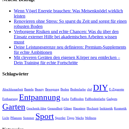
Wenn Vögel Energie brauchen: Was Meisenknödel wirklich
leisten
Renovieren ohne Stress: So sparst du Zeit und sorgst für einen
robusten Boden
Verborgene Risiken und echte Chancen: Was du über den
Einsatz externer Hilfe bei akademischen Arbeiten wissen
musst
Deine Leistungsgrenze neu definieren: Premium-Supplements
für echte Ambitionen
Mit cleveren Geräten den eigenen Körper neu entdecken –
Dein Training für echte Fortschritte
Schlagwörter
DIY
Abschlussarbeit
Basteln
Beauty
Bewegung
Boden
Bodenfarbe
cbd
E-Zigarette
Entpannung
Enthaarung
Farbe
Fußboden
Fußbodenfarbe
Gadgets
Garten
Geschenk-Idee
Gesundheit
Gläser
Haustiere
Hochzeit
Isokinetik
Kosmetik
Sport
Licht
Pflanzen
Sommer
Sportler
Tipps
Wachs
Wellness