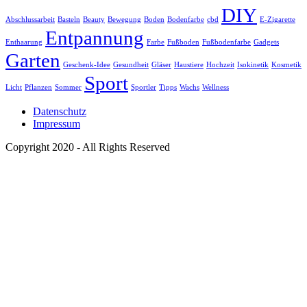
DIY
Abschlussarbeit
Basteln
Beauty
Bewegung
Boden
Bodenfarbe
cbd
E-Zigarette
Entpannung
Enthaarung
Farbe
Fußboden
Fußbodenfarbe
Gadgets
Garten
Geschenk-Idee
Gesundheit
Gläser
Haustiere
Hochzeit
Isokinetik
Kosmetik
Sport
Licht
Pflanzen
Sommer
Sportler
Tipps
Wachs
Wellness
Datenschutz
Impressum
Copyright 2020 - All Rights Reserved