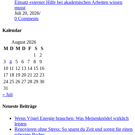
Einsatz externer Hilfe bei akademischen Arbeiten wissen
musst
Juli 20, 2026
/
0 Comments
Kalendar
August 2026
M
D
M
D
F
S
S
1
2
3
4
5
6
7
8
9
10
11
12
13
14
15
16
17
18
19
20
21
22
23
24
25
26
27
28
29
30
31
« Juli
Neueste Beiträge
Wenn Vögel Energie brauchen: Was Meisenknödel wirklich
leisten
Renovieren ohne Stress: So sparst du Zeit und sorgst für einen
robusten Boden