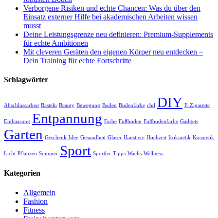
Verborgene Risiken und echte Chancen: Was du über den
Einsatz externer Hilfe bei akademischen Arbeiten wissen
musst
Deine Leistungsgrenze neu definieren: Premium-Supplements
für echte Ambitionen
Mit cleveren Geräten den eigenen Körper neu entdecken –
Dein Training für echte Fortschritte
Schlagwörter
DIY
Abschlussarbeit
Basteln
Beauty
Bewegung
Boden
Bodenfarbe
cbd
E-Zigarette
Entpannung
Enthaarung
Farbe
Fußboden
Fußbodenfarbe
Gadgets
Garten
Geschenk-Idee
Gesundheit
Gläser
Haustiere
Hochzeit
Isokinetik
Kosmetik
Sport
Licht
Pflanzen
Sommer
Sportler
Tipps
Wachs
Wellness
Kategorien
Allgemein
Fashion
Fitness