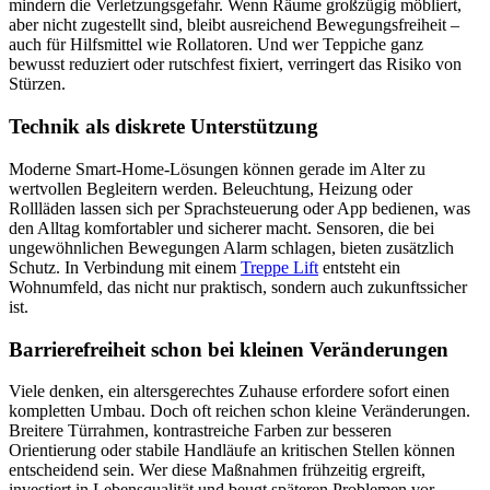
mindern die Verletzungsgefahr. Wenn Räume großzügig möbliert,
aber nicht zugestellt sind, bleibt ausreichend Bewegungsfreiheit –
auch für Hilfsmittel wie Rollatoren. Und wer Teppiche ganz
bewusst reduziert oder rutschfest fixiert, verringert das Risiko von
Stürzen.
Technik als diskrete Unterstützung
Moderne Smart-Home-Lösungen können gerade im Alter zu
wertvollen Begleitern werden. Beleuchtung, Heizung oder
Rollläden lassen sich per Sprachsteuerung oder App bedienen, was
den Alltag komfortabler und sicherer macht. Sensoren, die bei
ungewöhnlichen Bewegungen Alarm schlagen, bieten zusätzlich
Schutz. In Verbindung mit einem
Treppe Lift
entsteht ein
Wohnumfeld, das nicht nur praktisch, sondern auch zukunftssicher
ist.
Barrierefreiheit schon bei kleinen Veränderungen
Viele denken, ein altersgerechtes Zuhause erfordere sofort einen
kompletten Umbau. Doch oft reichen schon kleine Veränderungen.
Breitere Türrahmen, kontrastreiche Farben zur besseren
Orientierung oder stabile Handläufe an kritischen Stellen können
entscheidend sein. Wer diese Maßnahmen frühzeitig ergreift,
investiert in Lebensqualität und beugt späteren Problemen vor.