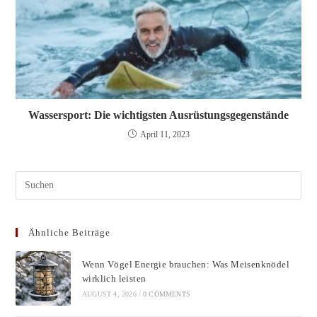
Wassersport: Die wichtigsten Ausrüstungsgegenstände
April 11, 2023
Pres
Esc
to
Ähnliche Beiträge
clos
the
Wenn Vögel Energie brauchen: Was Meisenknödel
sear
wirklich leisten
pane
AUGUST 4, 2026
/
0 COMMENTS