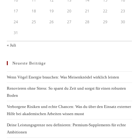
10
11
12
13
14
15
16
17
18
19
20
21
22
23
24
25
26
27
28
29
30
31
« Juli
Neueste Beiträge
Wenn Vögel Energie brauchen: Was Meisenknödel wirklich leisten
Renovieren ohne Stress: So sparst du Zeit und sorgst für einen robusten
Boden
Verborgene Risiken und echte Chancen: Was du über den Einsatz externer
Hilfe bei akademischen Arbeiten wissen musst
Deine Leistungsgrenze neu definieren: Premium-Supplements für echte
Ambitionen