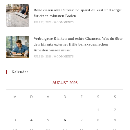
Renovieren ohne Stress: So sparst du Zeit und sorgst
für einen robusten Boden
JULI 22, 2026
/
0 COMMENTS
Verborgene Risiken und echte Chancen: Was du über
den Einsatz externer Hilfe bei akademischen
Arbeiten wissen musst
JULI 20, 2026
/
0 COMMENTS
Kalendar
AUGUST 2026
M
D
M
D
F
S
S
1
2
3
4
5
6
7
8
9