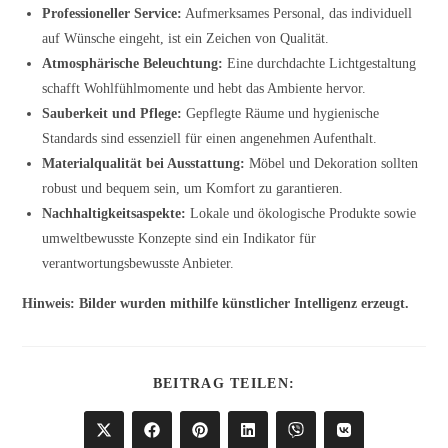
Professioneller Service:
Aufmerksames Personal, das individuell
auf Wünsche eingeht, ist ein Zeichen von Qualität.
Atmosphärische Beleuchtung:
Eine durchdachte Lichtgestaltung
schafft Wohlfühlmomente und hebt das Ambiente hervor.
Sauberkeit und Pflege:
Gepflegte Räume und hygienische
Standards sind essenziell für einen angenehmen Aufenthalt.
Materialqualität bei Ausstattung:
Möbel und Dekoration sollten
robust und bequem sein, um Komfort zu garantieren.
Nachhaltigkeitsaspekte:
Lokale und ökologische Produkte sowie
umweltbewusste Konzepte sind ein Indikator für
verantwortungsbewusste Anbieter.
Hinweis: Bilder wurden mithilfe künstlicher Intelligenz erzeugt.
DIESEN
BEITRAG TEILEN:
INHALT
TEILEN
Öffnet
Öffnet
Öffnet
Öffnet
Öffnet
Öffnet