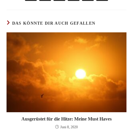
in
in
in
in
in
in
einem
einem
einem
einem
einem
einem
neuen
neuen
neuen
neuen
neuen
neuen
Fenster
Fenster
Fenster
Fenster
Fenster
Fenster
DAS KÖNNTE DIR AUCH GEFALLEN
Ausgerüstet für die Hitze: Meine Must Haves
Juni 8, 2020