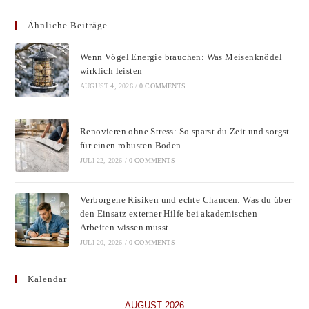
to
Ähnliche Beiträge
clos
the
Wenn Vögel Energie brauchen: Was Meisenknödel
sear
wirklich leisten
pane
AUGUST 4, 2026
/
0 COMMENTS
Renovieren ohne Stress: So sparst du Zeit und sorgst
für einen robusten Boden
JULI 22, 2026
/
0 COMMENTS
Verborgene Risiken und echte Chancen: Was du über
den Einsatz externer Hilfe bei akademischen
Arbeiten wissen musst
JULI 20, 2026
/
0 COMMENTS
Kalendar
AUGUST 2026