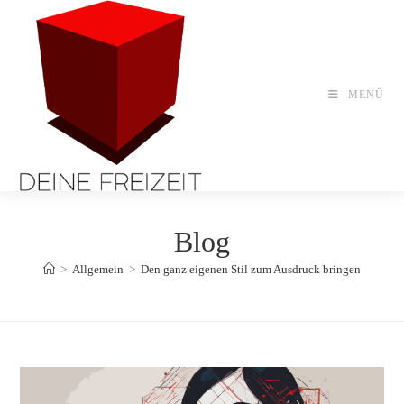
Zum
Inhalt
springen
MENÜ
Blog
>
Allgemein
>
Den ganz eigenen Stil zum Ausdruck bringen