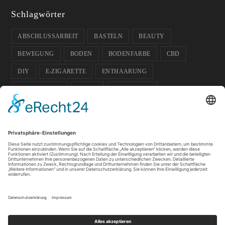
Schlagwörter
ABSCHLUSSARBEIT
BASTELN
BEAUTY
BEWEGUNG
BODEN
BODENFARBE
CBD
DIY
E-ZIGARETTE
ENTHAARUNG
ENTPANNUNG
FARBE
FUSSBODEN
FUSSBODENFARBE
GADGETS
GARTEN
GESCHENK-IDEE
GESUNDHEIT
GLÄSER
HAUSTIERE
HOCHZEIT
ISOKINETIK
KOSMETIK
LICHT
PFLANZEN
SOMMER
SPORT
SPORTLER
TIPPS
WACHS
WELLNESS