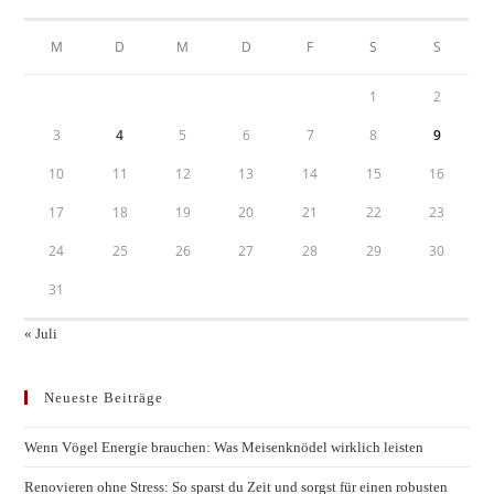
M
D
M
D
F
S
S
1
2
3
4
5
6
7
8
9
10
11
12
13
14
15
16
17
18
19
20
21
22
23
24
25
26
27
28
29
30
31
« Juli
Neueste Beiträge
Wenn Vögel Energie brauchen: Was Meisenknödel wirklich leisten
Renovieren ohne Stress: So sparst du Zeit und sorgst für einen robusten