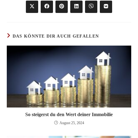
TEILEN
Öffnet
Öffnet
Öffnet
Öffnet
Öffnet
Öffnet
in
in
in
in
in
in
einem
einem
einem
einem
einem
einem
neuen
neuen
neuen
neuen
neuen
neuen
Fenster
Fenster
Fenster
Fenster
Fenster
Fenster
DAS KÖNNTE DIR AUCH GEFALLEN
So steigerst du den Wert deiner Immobilie
August 25, 2024