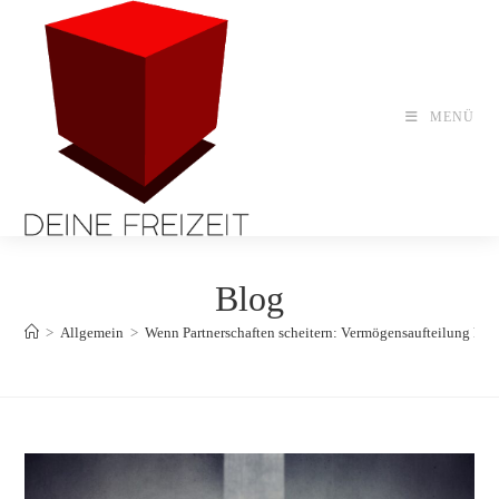
Zum
Inhalt
springen
MENÜ
Blog
>
Allgemein
>
Wenn Partnerschaften scheitern: Vermögensaufteilung klug