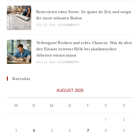
Renovieren ohne Stress: So sparst du Zeit und sorgst
für einen robusten Boden
JULI 22, 2026
/
0 COMMENTS
Verborgene Risiken und echte Chancen: Was du über
den Einsatz externer Hilfe bei akademischen
Arbeiten wissen musst
JULI 20, 2026
/
0 COMMENTS
Kalendar
AUGUST 2026
M
D
M
D
F
S
S
1
2
3
4
5
6
7
8
9