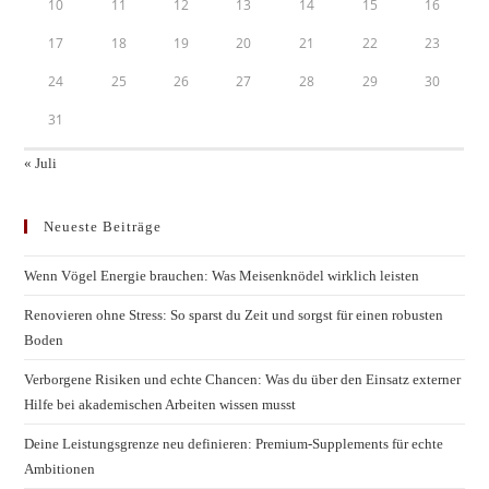
10
11
12
13
14
15
16
17
18
19
20
21
22
23
24
25
26
27
28
29
30
31
« Juli
Neueste Beiträge
Wenn Vögel Energie brauchen: Was Meisenknödel wirklich leisten
Renovieren ohne Stress: So sparst du Zeit und sorgst für einen robusten
Boden
Verborgene Risiken und echte Chancen: Was du über den Einsatz externer
Hilfe bei akademischen Arbeiten wissen musst
Deine Leistungsgrenze neu definieren: Premium-Supplements für echte
Ambitionen