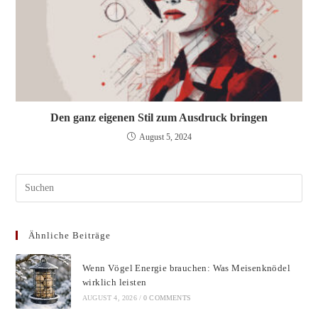
Den ganz eigenen Stil zum Ausdruck bringen
August 5, 2024
Pres
Esc
to
Ähnliche Beiträge
clos
the
Wenn Vögel Energie brauchen: Was Meisenknödel
sear
wirklich leisten
pane
AUGUST 4, 2026
/
0 COMMENTS