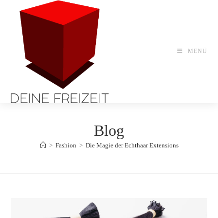
Zum
Inhalt
springen
MENÜ
Blog
>
Fashion
>
Die Magie der Echthaar Extensions