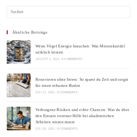
Pres
Esc
to
Ähnliche Beiträge
clos
the
Wenn Vögel Energie brauchen: Was Meisenknödel
sear
wirklich leisten
pane
AUGUST 4, 2026
/
0 COMMENTS
Renovieren ohne Stress: So sparst du Zeit und sorgst
für einen robusten Boden
JULI 22, 2026
/
0 COMMENTS
Verborgene Risiken und echte Chancen: Was du über
den Einsatz externer Hilfe bei akademischen
Arbeiten wissen musst
JULI 20, 2026
/
0 COMMENTS