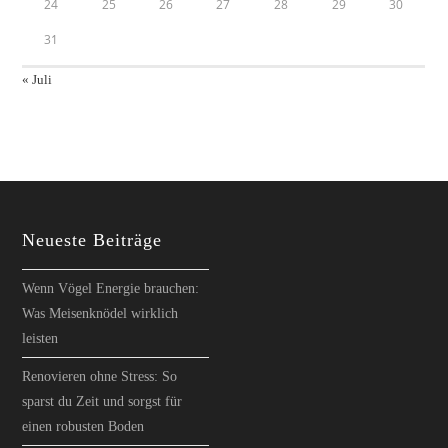
24
25
26
27
28
29
30
31
« Juli
Neueste Beiträge
Wenn Vögel Energie brauchen:
Was Meisenknödel wirklich
leisten
Renovieren ohne Stress: So
sparst du Zeit und sorgst für
einen robusten Boden