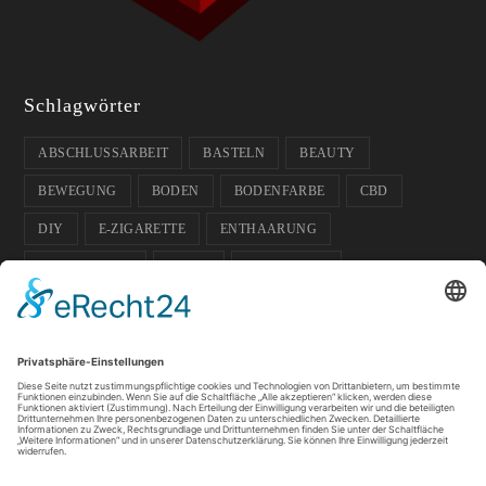
Schlagwörter
ABSCHLUSSARBEIT
BASTELN
BEAUTY
BEWEGUNG
BODEN
BODENFARBE
CBD
DIY
E-ZIGARETTE
ENTHAARUNG
ENTPANNUNG
FARBE
FUSSBODEN
FUSSBODENFARBE
GADGETS
GARTEN
GESCHENK-IDEE
GESUNDHEIT
GLÄSER
HAUSTIERE
HOCHZEIT
ISOKINETIK
KOSMETIK
LICHT
PFLANZEN
SOMMER
SPORT
SPORTLER
TIPPS
WACHS