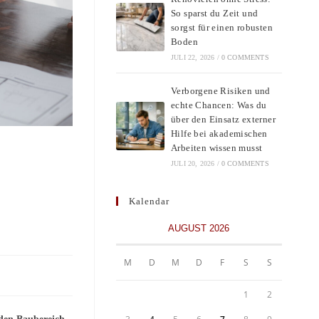
So sparst du Zeit und
sorgst für einen robusten
Boden
JULI 22, 2026
/
0 COMMENTS
Verborgene Risiken und
echte Chancen: Was du
über den Einsatz externer
Hilfe bei akademischen
Arbeiten wissen musst
JULI 20, 2026
/
0 COMMENTS
Kalendar
AUGUST 2026
M
D
M
D
F
S
S
1
2