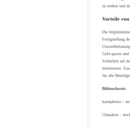
zu senken und d
Vorteile von
Die Implementier
Fertigstellung d
Umweltbelastung
Geld sparen und 
Sicherheit auf de
minimieren. Zusa
für alle Beteili
Bildnachweis:
kamiphotos – st
Chanakon – stoc