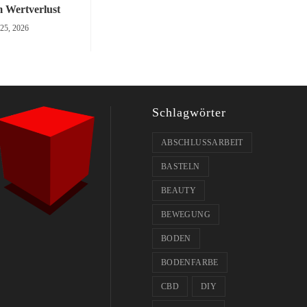
 Wertverlust
 25, 2026
Schlagwörter
ABSCHLUSSARBEIT
BASTELN
BEAUTY
BEWEGUNG
BODEN
BODENFARBE
CBD
DIY