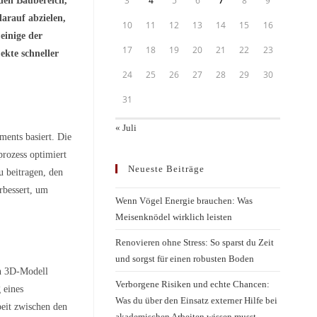
3
4
5
6
7
8
9
 den Baubereich,
darauf abzielen,
10
11
12
13
14
15
16
einige der
17
18
19
20
21
22
23
ekte schneller
24
25
26
27
28
29
30
31
« Juli
ments basiert. Die
rozess optimiert
Neueste Beiträge
u beitragen, den
erbessert, um
Wenn Vögel Energie brauchen: Was
Meisenknödel wirklich leisten
Renovieren ohne Stress: So sparst du Zeit
und sorgst für einen robusten Boden
en 3D-Modell
Verborgene Risiken und echte Chancen:
 eines
Was du über den Einsatz externer Hilfe bei
eit zwischen den
akademischen Arbeiten wissen musst