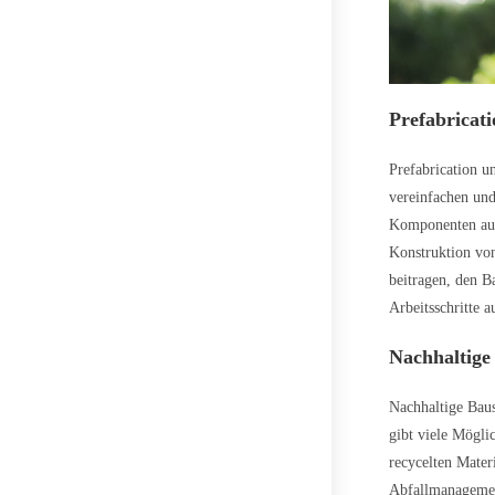
Prefabricat
Prefabrication u
vereinfachen und
Komponenten auße
Konstruktion vo
beitragen, den B
Arbeitsschritte a
Nachhaltige
Nachhaltige Baus
gibt viele Mögli
recycelten Mater
Abfallmanagemen