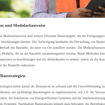
ion und Modularbauweise
nd Modularbauweise sind weitere effiziente Baustrategien, die die Fertigungspr
 beschleunigen können. Die Vorfertigung beinhaltet die Herstellung von Baute
rhalb der Baustelle, die dann vor Ort installiert werden. Die Modularbauweise
n Modulen, die an der Baustelle zusammengesetzt werden. Beide Methoden kö
auprozess zu beschleunigen und die Arbeitskosten zu senken, indem sie die Anz
uf der Baustelle reduzieren.
 Baustrategien
trategien zielen darauf ab, Ressourcen zu schonen und die Umweltbelastung z
chkeiten, um nachhaltige Baustrategien zu implementieren, wie z.B. die Verwe
ialien, die Installation von Energieeffizienz-Systemen und die Implementierun
t-Systemen. Nachhaltige Baustrategien können dazu beitragen, die Betriebsko