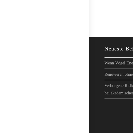
Neueste Be
Wenn Vögel Ener
Renovieren ohne 
Verborgene Risik
bei akademische