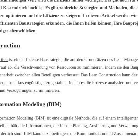
 schnelllebigen Welt wird die Effizienz immer wichtiger. Das gilt auch für
d Kostendruck hoch ist. Es gibt zahlreiche Strategien und Methoden, die 
zu optimieren und die Effizienz zu steigern. In diesem Artikel werden wir 
effizienten Baustrategien erkunden, die Ihnen helfen können, Ihre Bauproj
iger abzuschließen.
ruction
ction
ist eine effiziente Baustrategie, die auf den Grundsätzen des Lean-Manage
rauf ab, die Verschwendung von Ressourcen zu minimieren, indem sie den Baup
arbeit zwischen allen Beteiligten verbessert. Das Lean Construction kann daz
ienter und kostengünstiger zu gestalten, indem es die Prozesse analysiert und v
nd Verzögerungen zu minimieren.
formation Modeling (BIM)
ormation Modeling (BIM) ist eine digitale Methode, die auf einem intelligent
ell enthält alle Informationen, die für die Planung, Ausführung und Verwaltung
orderlich sind. BIM kann dazu beitragen, die Kommunikation und Zusammenarb