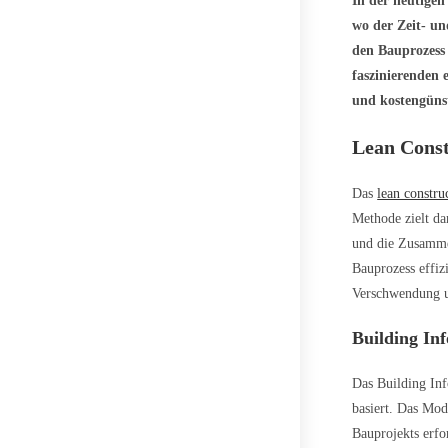
In der heutigen
wo der Zeit- un
den Bauprozess 
faszinierenden 
und kostengünst
Lean Const
Das
lean constru
Methode zielt da
und die Zusammen
Bauprozess effiz
Verschwendung u
Building In
Das Building Inf
basiert. Das Mod
Bauprojekts erf