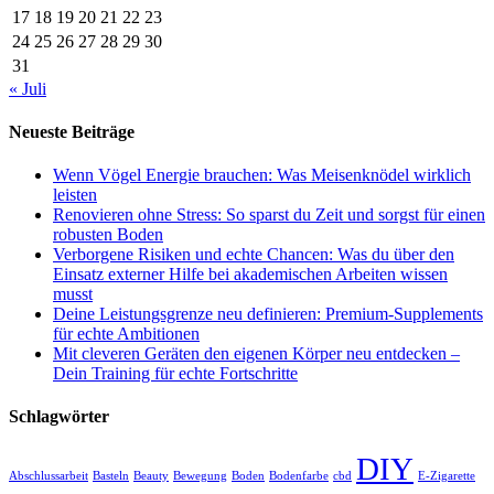
17
18
19
20
21
22
23
24
25
26
27
28
29
30
31
« Juli
Neueste Beiträge
Wenn Vögel Energie brauchen: Was Meisenknödel wirklich
leisten
Renovieren ohne Stress: So sparst du Zeit und sorgst für einen
robusten Boden
Verborgene Risiken und echte Chancen: Was du über den
Einsatz externer Hilfe bei akademischen Arbeiten wissen
musst
Deine Leistungsgrenze neu definieren: Premium-Supplements
für echte Ambitionen
Mit cleveren Geräten den eigenen Körper neu entdecken –
Dein Training für echte Fortschritte
Schlagwörter
DIY
Abschlussarbeit
Basteln
Beauty
Bewegung
Boden
Bodenfarbe
cbd
E-Zigarette