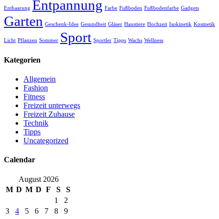
Entpannung
Enthaarung
Farbe
Fußboden
Fußbodenfarbe
Gadgets
Garten
Geschenk-Idee
Gesundheit
Gläser
Haustiere
Hochzeit
Isokinetik
Kosmetik
Sport
Licht
Pflanzen
Sommer
Sportler
Tipps
Wachs
Wellness
Kategorien
Allgemein
Fashion
Fitness
Freizeit unterwegs
Freizeit Zuhause
Technik
Tipps
Uncategorized
Calendar
August 2026
M
D
M
D
F
S
S
1
2
3
4
5
6
7
8
9