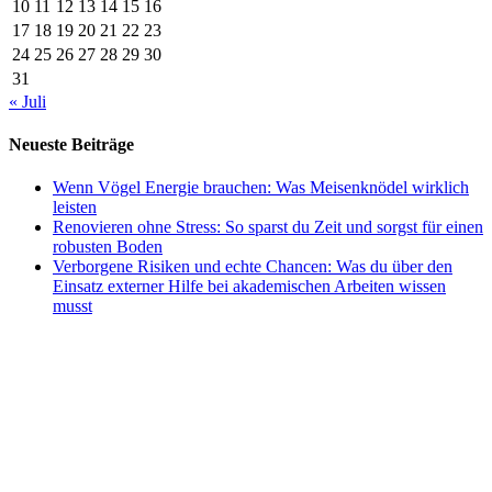
10
11
12
13
14
15
16
17
18
19
20
21
22
23
24
25
26
27
28
29
30
31
« Juli
Neueste Beiträge
Wenn Vögel Energie brauchen: Was Meisenknödel wirklich
leisten
Renovieren ohne Stress: So sparst du Zeit und sorgst für einen
robusten Boden
Verborgene Risiken und echte Chancen: Was du über den
Einsatz externer Hilfe bei akademischen Arbeiten wissen
musst