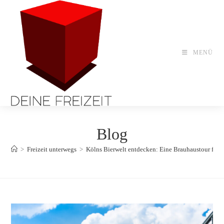
Zum
Inhalt
springen
MENÜ
Blog
>
Freizeit unterwegs
>
Kölns Bierwelt entdecken: Eine Brauhaustour für 