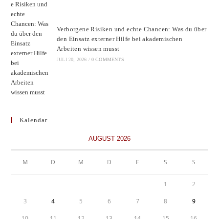
Verborgene Risiken und echte Chancen: Was du über
den Einsatz externer Hilfe bei akademischen
Arbeiten wissen musst
JULI 20, 2026
/
0 COMMENTS
Kalendar
AUGUST 2026
M
D
M
D
F
S
S
1
2
3
4
5
6
7
8
9
10
11
12
13
14
15
16