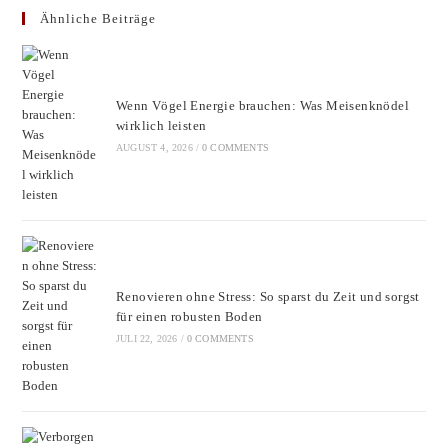
Ähnliche Beiträge
clos
the
sear
pane
Wenn Vögel Energie brauchen: Was Meisenknödel
wirklich leisten
AUGUST 4, 2026
/
0 COMMENTS
Renovieren ohne Stress: So sparst du Zeit und sorgst
für einen robusten Boden
JULI 22, 2026
/
0 COMMENTS