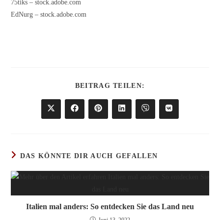
75tiks – stock.adobe.com
EdNurg – stock.adobe.com
DIESEN
BEITRAG TEILEN:
INHALT
TEILEN
Öffnet
Öffnet
Öffnet
Öffnet
Öffnet
Öffnet
in
in
in
in
in
in
einem
einem
einem
einem
einem
einem
neuen
neuen
neuen
neuen
neuen
neuen
Fenster
Fenster
Fenster
Fenster
Fenster
Fenster
DAS KÖNNTE DIR AUCH GEFALLEN
Italien mal anders: So entdecken Sie das Land neu
Juni 13, 2022