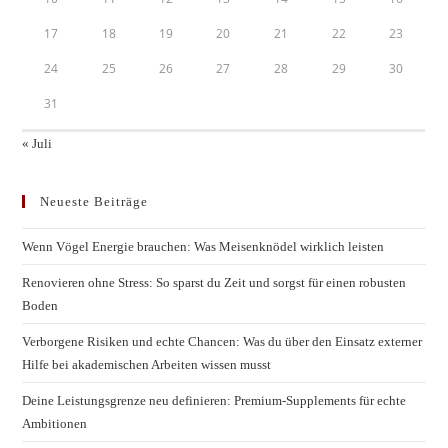
17
18
19
20
21
22
23
24
25
26
27
28
29
30
31
« Juli
Neueste Beiträge
Wenn Vögel Energie brauchen: Was Meisenknödel wirklich leisten
Renovieren ohne Stress: So sparst du Zeit und sorgst für einen robusten
Boden
Verborgene Risiken und echte Chancen: Was du über den Einsatz externer
Hilfe bei akademischen Arbeiten wissen musst
Deine Leistungsgrenze neu definieren: Premium-Supplements für echte
Ambitionen