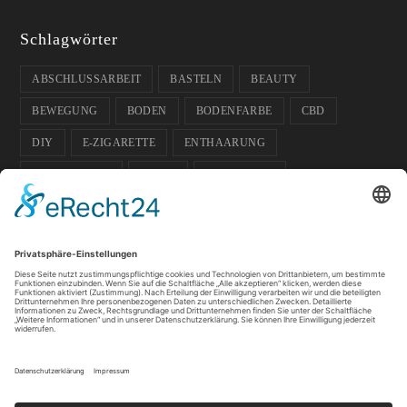
Schlagwörter
ABSCHLUSSARBEIT
BASTELN
BEAUTY
BEWEGUNG
BODEN
BODENFARBE
CBD
DIY
E-ZIGARETTE
ENTHAARUNG
ENTPANNUNG
FARBE
FUSSBODEN
FUSSBODENFARBE
GADGETS
GARTEN
GESCHENK-IDEE
GESUNDHEIT
GLÄSER
HAUSTIERE
HOCHZEIT
ISOKINETIK
KOSMETIK
LICHT
PFLANZEN
SOMMER
SPORT
SPORTLER
TIPPS
WACHS
WELLNESS