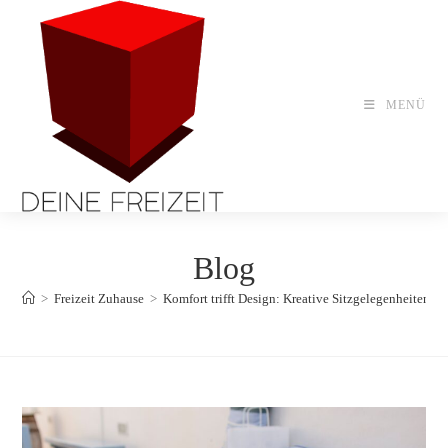
Zum
Inhalt
springen
MENÜ
Blog
>
Freizeit Zuhause
>
Komfort trifft Design: Kreative Sitzgelegenheiten f