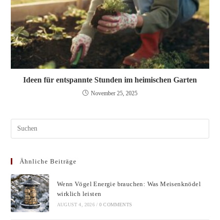
Ideen für entspannte Stunden im heimischen Garten
November 25, 2025
Pres
Esc
to
Ähnliche Beiträge
clos
the
Wenn Vögel Energie brauchen: Was Meisenknödel
sear
wirklich leisten
pane
AUGUST 4, 2026
/
0 COMMENTS