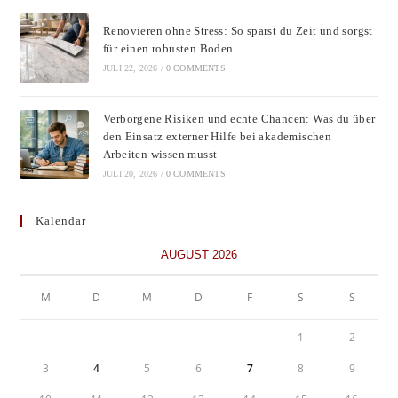
Renovieren ohne Stress: So sparst du Zeit und sorgst
für einen robusten Boden
JULI 22, 2026
/
0 COMMENTS
Verborgene Risiken und echte Chancen: Was du über
den Einsatz externer Hilfe bei akademischen
Arbeiten wissen musst
JULI 20, 2026
/
0 COMMENTS
Kalendar
AUGUST 2026
M
D
M
D
F
S
S
1
2
3
4
5
6
7
8
9