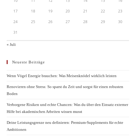
10
11
12
13
14
15
16
17
18
19
20
21
22
23
24
25
26
27
28
29
30
31
« Juli
Neueste Beiträge
Wenn Vögel Energie brauchen: Was Meisenknödel wirklich leisten
Renovieren ohne Stress: So sparst du Zeit und sorgst für einen robusten
Boden
Verborgene Risiken und echte Chancen: Was du über den Einsatz externer
Hilfe bei akademischen Arbeiten wissen musst
Deine Leistungsgrenze neu definieren: Premium-Supplements für echte
Ambitionen