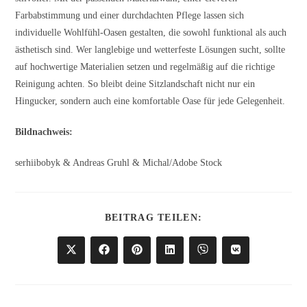
Farbabstimmung und einer durchdachten Pflege lassen sich
individuelle Wohlfühl-Oasen gestalten, die sowohl funktional als auch
ästhetisch sind. Wer langlebige und wetterfeste Lösungen sucht, sollte
auf hochwertige Materialien setzen und regelmäßig auf die richtige
Reinigung achten. So bleibt deine Sitzlandschaft nicht nur ein
Hingucker, sondern auch eine komfortable Oase für jede Gelegenheit.
Bildnachweis:
serhiibobyk & Andreas Gruhl & Michal/Adobe Stock
DIESEN
BEITRAG TEILEN:
INHALT
TEILEN
Öffnet
Öffnet
Öffnet
Öffnet
Öffnet
Öffnet
in
in
in
in
in
in
einem
einem
einem
einem
einem
einem
neuen
neuen
neuen
neuen
neuen
neuen
Fenster
Fenster
Fenster
Fenster
Fenster
Fenster