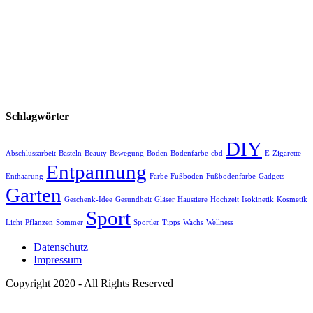
Schlagwörter
DIY
Abschlussarbeit
Basteln
Beauty
Bewegung
Boden
Bodenfarbe
cbd
E-Zigarette
Entpannung
Enthaarung
Farbe
Fußboden
Fußbodenfarbe
Gadgets
Garten
Geschenk-Idee
Gesundheit
Gläser
Haustiere
Hochzeit
Isokinetik
Kosmetik
Sport
Licht
Pflanzen
Sommer
Sportler
Tipps
Wachs
Wellness
Datenschutz
Impressum
Copyright 2020 - All Rights Reserved