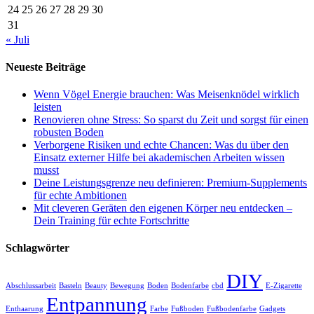
24
25
26
27
28
29
30
31
« Juli
Neueste Beiträge
Wenn Vögel Energie brauchen: Was Meisenknödel wirklich
leisten
Renovieren ohne Stress: So sparst du Zeit und sorgst für einen
robusten Boden
Verborgene Risiken und echte Chancen: Was du über den
Einsatz externer Hilfe bei akademischen Arbeiten wissen
musst
Deine Leistungsgrenze neu definieren: Premium-Supplements
für echte Ambitionen
Mit cleveren Geräten den eigenen Körper neu entdecken –
Dein Training für echte Fortschritte
Schlagwörter
DIY
Abschlussarbeit
Basteln
Beauty
Bewegung
Boden
Bodenfarbe
cbd
E-Zigarette
Entpannung
Enthaarung
Farbe
Fußboden
Fußbodenfarbe
Gadgets