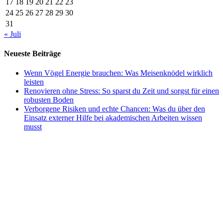
17
18
19
20
21
22
23
24
25
26
27
28
29
30
31
« Juli
Neueste Beiträge
Wenn Vögel Energie brauchen: Was Meisenknödel wirklich
leisten
Renovieren ohne Stress: So sparst du Zeit und sorgst für einen
robusten Boden
Verborgene Risiken und echte Chancen: Was du über den
Einsatz externer Hilfe bei akademischen Arbeiten wissen
musst