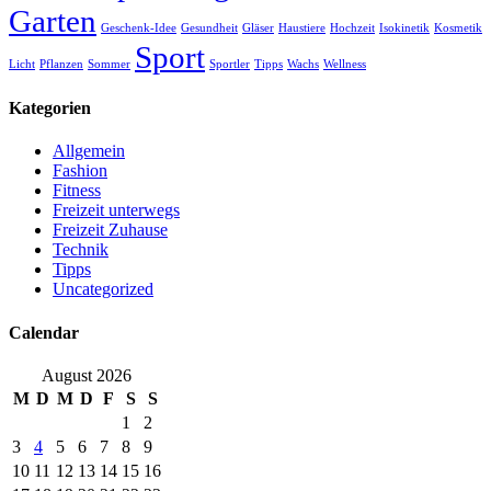
Garten
Geschenk-Idee
Gesundheit
Gläser
Haustiere
Hochzeit
Isokinetik
Kosmetik
Sport
Licht
Pflanzen
Sommer
Sportler
Tipps
Wachs
Wellness
Kategorien
Allgemein
Fashion
Fitness
Freizeit unterwegs
Freizeit Zuhause
Technik
Tipps
Uncategorized
Calendar
August 2026
M
D
M
D
F
S
S
1
2
3
4
5
6
7
8
9
10
11
12
13
14
15
16