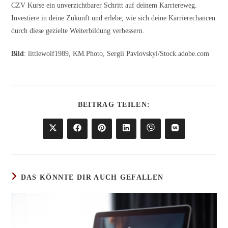
CZV Kurse ein unverzichtbarer Schritt auf deinem Karriereweg.
Investiere in deine Zukunft und erlebe, wie sich deine Karrierechancen
durch diese gezielte Weiterbildung verbessern.
Bild
: littlewolf1989, KM.Photo, Sergii Pavlovskyi/Stock.adobe.com
DIESEN
BEITRAG TEILEN:
INHALT
TEILEN
Öffnet
Öffnet
Öffnet
Öffnet
Öffnet
Öffnet
in
in
in
in
in
in
einem
einem
einem
einem
einem
einem
neuen
neuen
neuen
neuen
neuen
neuen
Fenster
Fenster
Fenster
Fenster
Fenster
Fenster
DAS KÖNNTE DIR AUCH GEFALLEN