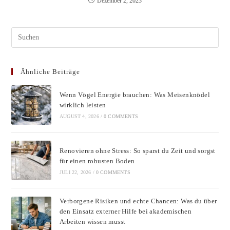
Dezember 2, 2023
Pres
Esc
to
Ähnliche Beiträge
clos
the
Wenn Vögel Energie brauchen: Was Meisenknödel
sear
wirklich leisten
pane
AUGUST 4, 2026
/
0 COMMENTS
Renovieren ohne Stress: So sparst du Zeit und sorgst
für einen robusten Boden
JULI 22, 2026
/
0 COMMENTS
Verborgene Risiken und echte Chancen: Was du über
den Einsatz externer Hilfe bei akademischen
Arbeiten wissen musst