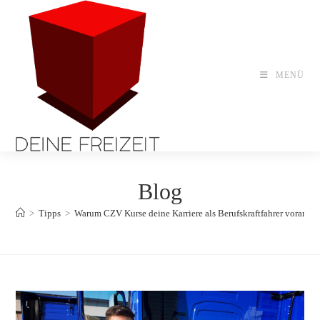
Zum
Inhalt
springen
MENÜ
Blog
>
Tipps
>
Warum CZV Kurse deine Karriere als Berufskraftfahrer voranbr