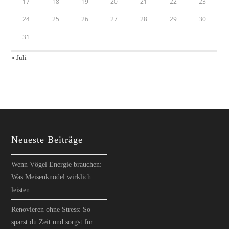
17
18
19
20
21
22
23
24
25
26
27
28
29
30
31
« Juli
Neueste Beiträge
Wenn Vögel Energie brauchen:
Was Meisenknödel wirklich
leisten
Renovieren ohne Stress: So
sparst du Zeit und sorgst für