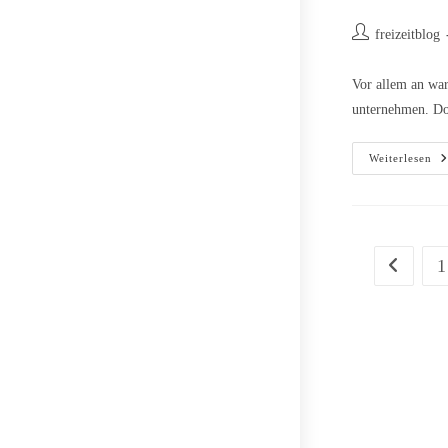
Beitrags-
freizeitblog
Autor:
Vor allem an wa
unternehmen. Do
La
Weiterlesen
Mi
Hu
Da
Mu
Ni
Se
1
Zur vorhe