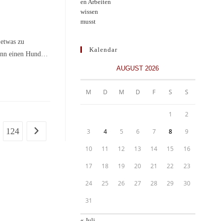
etwas zu
Kalendar
Denn einen Hund…
AUGUST 2026
M
D
M
D
F
S
S
1
2
124
3
4
5
6
7
8
9
Zur nächsten Seite
10
11
12
13
14
15
16
17
18
19
20
21
22
23
24
25
26
27
28
29
30
31
« Juli