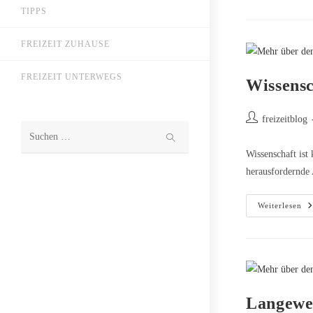
Si
TIPPS
Na
De
Ar
FREIZEIT ZUHAUSE
Ab
FREIZEIT UNTERWEGS
Wissensc
Beitrags-
freizeitblog
Autor:
Diese
Wissenschaft ist
Website
herausfordernde 
durchsuchen
Wi
Weiterlesen
Ma
Sp
S
Be
Si
Ki
Langewei