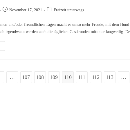
Beitrag
Beitrags-
November 17, 2021
Freizeit unterwegs
veröffentlicht:
Kategorie:
rmen und/oder freundlichen Tagen macht es umso mehr Freude, mit dem Hund 
ch irgendwann werden auch die täglichen Gassirunden mitunter langweilig. 
ngeweile
t
nd:
s
ss
cht
in
…
107
108
109
110
111
112
113
…
rigen Seite