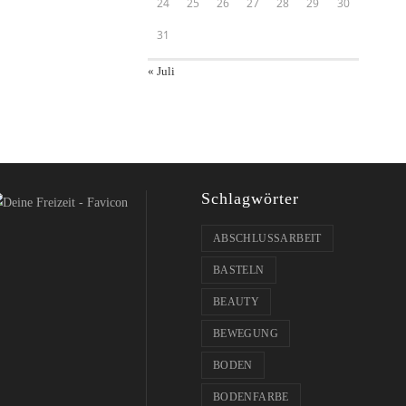
24
25
26
27
28
29
30
31
« Juli
Schlagwörter
ABSCHLUSSARBEIT
BASTELN
BEAUTY
BEWEGUNG
BODEN
BODENFARBE