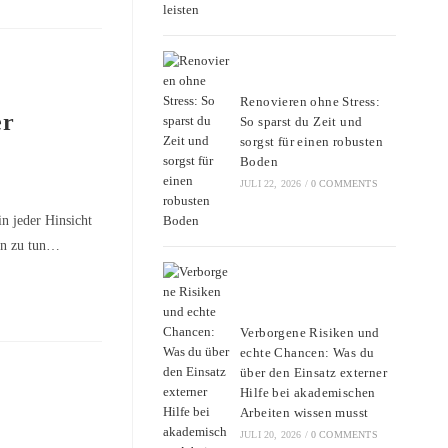
Renovieren ohne Stress:
er
So sparst du Zeit und
sorgst für einen robusten
Boden
JULI 22, 2026
/
0 COMMENTS
in jeder Hinsicht
ten zu tun…
Verborgene Risiken und
echte Chancen: Was du
über den Einsatz externer
Hilfe bei akademischen
Arbeiten wissen musst
JULI 20, 2026
/
0 COMMENTS