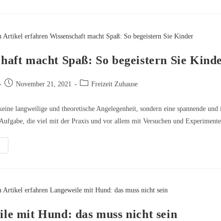
e
ch
r
beit
schalten
haft macht Spaß: So begeistern Sie Kind
Beitrag
Beitrags-
November 21, 2021
Freizeit Zuhause
veröffentlicht:
Kategorie:
 keine langweilige und theoretische Angelegenheit, sondern eine spannende und 
Aufgabe, die viel mit der Praxis und vor allem mit Versuchen und Experimen
ssenschaft
cht
aß:
o
geistern
e
nder
le mit Hund: das muss nicht sein