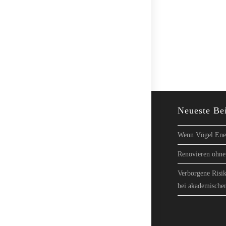
Neueste Be
Wenn Vögel Ener
Renovieren ohne 
Verborgene Risik
bei akademische