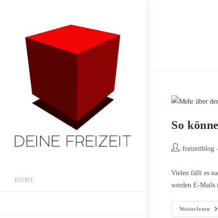
Zum
Inhalt
springen
So könne
Beitrags-
freizeitblog
Autor:
Vielen fällt es 
HOME
werden E-Mails n
BEITRÄGE
S
Weiterlesen
Kö