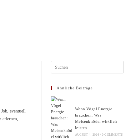
Press
Escape
to
Ähnliche Beiträge
close
the
search
Wenn Vögel Energie
 Job, eventuell
panel.
brauchen: Was
ch erlernen,…
Meisenknödel wirklich
leisten
AUGUST 4, 2026
/
0 COMMENTS